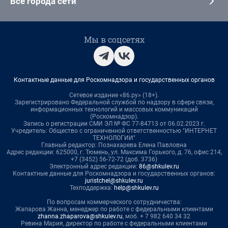
Все города сети
Мы в соцсетях
Контактные данные для Роскомнадзора и государственных органов
Сетевое издание «86.ру» (18+).
Зарегистрировано Федеральной службой по надзору в сфере связи,
информационных технологий и массовых коммуникаций
(Роскомнадзор).
Запись о регистрации СМИ ЭЛ № ФС 77-84713 от 06.02.2023 г.
Учредитель: Общество с ограниченной ответственностью "ИНТЕРНЕТ
ТЕХНОЛОГИИ"
Главный редактор: Познахарева Елена Павловна
Адрес редакции: 625000, г. Тюмень, ул. Максима Горького, д. 76, офис 214,
+7 (3452) 56-72-72 (доб. 3736)
Электронный адрес редакции:
86@shkulev.ru
Контактные данные для Роскомнадзора и государственных органов:
juristchel@shkulev.ru
Техподдержка:
help@shkulev.ru
По вопросам коммерческого сотрудничества:
Жапарова Жанна, менеджер по работе с федеральными клиентами
zhanna.zhaparova@shkulev.ru
, моб. + 7 982 640 34 32
Ревина Мария, директор по работе с федеральными клиентами