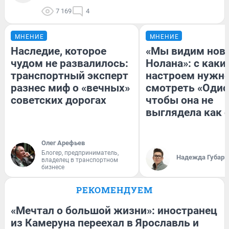
7 169
4
МНЕНИЕ
МНЕНИЕ
Наследие, которое
«Мы видим нов
чудом не развалилось:
Нолана»: с каки
транспортный эксперт
настроем нужн
разнес миф о «вечных»
смотреть «Одис
советских дорогах
чтобы она не
выглядела как 
Олег Арефьев
Блогер, предприниматель,
Надежда Губарь
владелец в транспортном
бизнесе
РЕКОМЕНДУЕМ
«Мечтал о большой жизни»: иностранец
из Камеруна переехал в Ярославль и