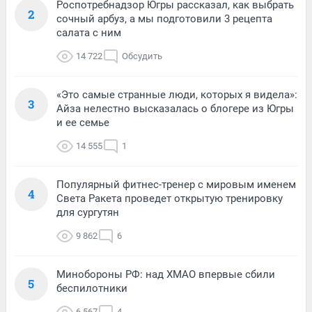
Роспотребнадзор Югры рассказал, как выбрать
2
сочный арбуз, а мы подготовили 3 рецепта
салата с ним
14 722
Обсудить
«Это самые странные люди, которых я видела»:
3
Айза нелестно высказалась о блогере из Югры
и ее семье
14 555
1
Популярный фитнес-тренер с мировым именем
4
Света Ракета проведет открытую тренировку
для сургутян
9 862
6
Минобороны РФ: над ХМАО впервые сбили
5
беспилотники
6 567
4