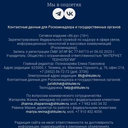
Мы в соцсетях
Контактные данные для Роскомнадзора и государственных органов
Сетевое издание «86.ру» (18+).
Зарегистрировано Федеральной службой по надзору в сфере связи,
информационных технологий и массовых коммуникаций
(Роскомнадзор).
Запись о регистрации СМИ ЭЛ № ФС 77-84713 от 06.02.2023 г.
Учредитель: Общество с ограниченной ответственностью "ИНТЕРНЕТ
ТЕХНОЛОГИИ"
Главный редактор: Познахарева Елена Павловна
Адрес редакции: 625000, г. Тюмень, ул. Максима Горького, д. 76, офис 214,
+7 (3452) 56-72-72 (доб. 3736)
Электронный адрес редакции:
86@shkulev.ru
Контактные данные для Роскомнадзора и государственных органов:
juristchel@shkulev.ru
Техподдержка:
help@shkulev.ru
По вопросам коммерческого сотрудничества:
Жапарова Жанна, менеджер по работе с федеральными клиентами
zhanna.zhaparova@shkulev.ru
, моб. + 7 982 640 34 32
Ревина Мария, директор по работе с федеральными клиентами
mariya.revina@shkulev.ru
, моб. +7 910 402 4056
Редакция сайта не несет ответственности за достоверность
информации, содержащейся в рекламных объявлениях.