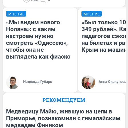
МНЕНИЕ
МНЕНИЕ
«Мы видим нового
«Был только 100
Нолана»: с каким
349 рублей». Ка
настроем нужно
педагогов сэко
смотреть «Одиссею»,
на билетах и рв
чтобы она не
Крым на машин
выглядела как фиаско
Надежда Губарь
Анна Скакунова
РЕКОМЕНДУЕМ
Медведицу Майю, жившую на цепи в
Приморье, познакомили с гималайским
медведем Фиником