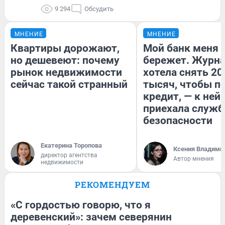
9 294
Обсудить
МНЕНИЕ
МНЕНИЕ
Квартиры дорожают,
Мой банк меня
но дешевеют: почему
бережет. Журн
рынок недвижимости
хотела снять 20
сейчас такой странный
тысяч, чтобы п
кредит, — к ней
приехала служб
безопасности
Екатерина Торопова
Ксения Владими
директор агентства
Автор мнения
недвижимости
РЕКОМЕНДУЕМ
«С гордостью говорю, что я
деревенский»: зачем северянин