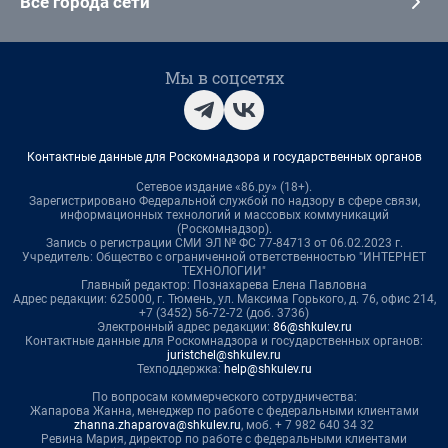
Все города сети
Мы в соцсетях
Контактные данные для Роскомнадзора и государственных органов
Сетевое издание «86.ру» (18+).
Зарегистрировано Федеральной службой по надзору в сфере связи,
информационных технологий и массовых коммуникаций
(Роскомнадзор).
Запись о регистрации СМИ ЭЛ № ФС 77-84713 от 06.02.2023 г.
Учредитель: Общество с ограниченной ответственностью "ИНТЕРНЕТ
ТЕХНОЛОГИИ"
Главный редактор: Познахарева Елена Павловна
Адрес редакции: 625000, г. Тюмень, ул. Максима Горького, д. 76, офис 214,
+7 (3452) 56-72-72 (доб. 3736)
Электронный адрес редакции:
86@shkulev.ru
Контактные данные для Роскомнадзора и государственных органов:
juristchel@shkulev.ru
Техподдержка:
help@shkulev.ru
По вопросам коммерческого сотрудничества:
Жапарова Жанна, менеджер по работе с федеральными клиентами
zhanna.zhaparova@shkulev.ru
, моб. + 7 982 640 34 32
Ревина Мария, директор по работе с федеральными клиентами