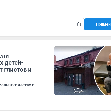
Примен
ели
х детей-
т глистов и
мошенничестве и