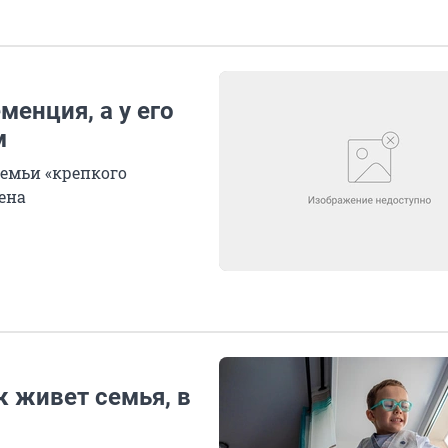
менция, а у его
м
семьи «крепкого
ена
к живет семья, в