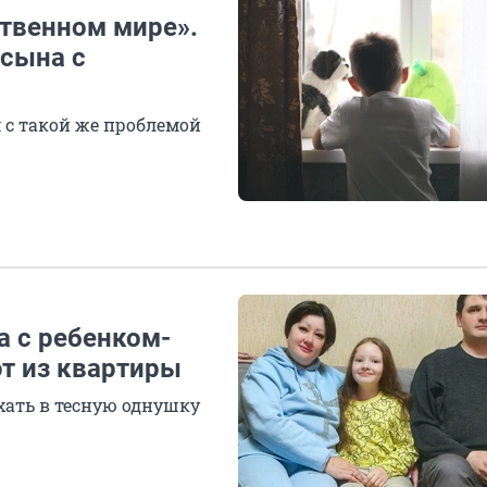
ственном мире».
 сына с
 с такой же проблемой
а с ребенком-
т из квартиры
хать в тесную однушку