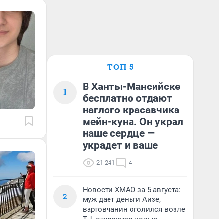
ТОП 5
В Ханты-Мансийске
1
бесплатно отдают
наглого красавчика
мейн-куна. Он украл
наше сердце —
украдет и ваше
21 241
4
Новости ХМАО за 5 августа:
2
муж дает деньги Айзе,
вартовчанин оголился возле