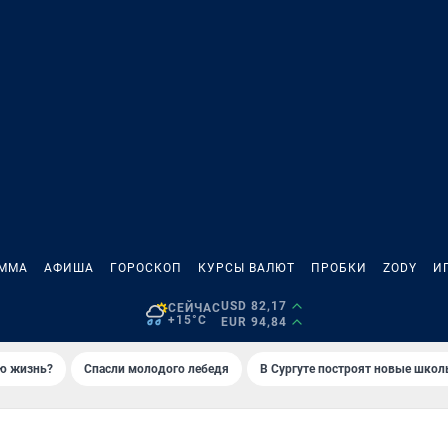
АММА
АФИША
ГОРОСКОП
КУРСЫ ВАЛЮТ
ПРОБКИ
ZODY
И
USD 82,17
СЕЙЧАС
+15°C
EUR 94,84
ую жизнь?
Спасли молодого лебедя
В Сургуте построят новые шко