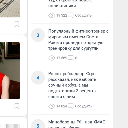
ТЦ, откроются новые
поликлиники
19 322
Обсудить
Популярный фитнес-тренер с
3
мировым именем Света
Ракета проведет открытую
тренировку для сургутян
17 569
8
Роспотребнадзор Югры
4
рассказал, как выбрать
сочный арбуз, а мы
подготовили 3 рецепта
салата с ним
14 824
Обсудить
Минобороны РФ: над ХМАО
5
впервые сбили