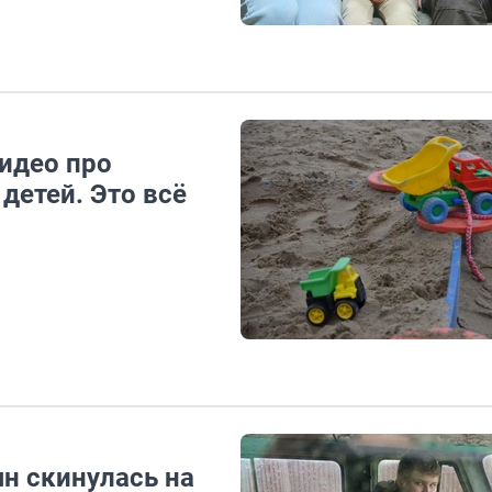
идео про
детей. Это всё
ян скинулась на