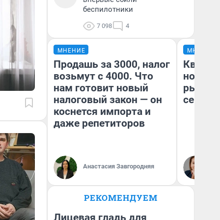
беспилотники
7 098
4
МНЕНИЕ
МНЕНИЕ
Продашь за 3000, налог
Кварти
возьмут с 4000. Что
но деш
нам готовит новый
рынок 
налоговый закон — он
сейчас
коснется импорта и
даже репетиторов
Ек
Анастасия Завгородняя
ди
не
РЕКОМЕНДУЕМ
Лицевая гладь для