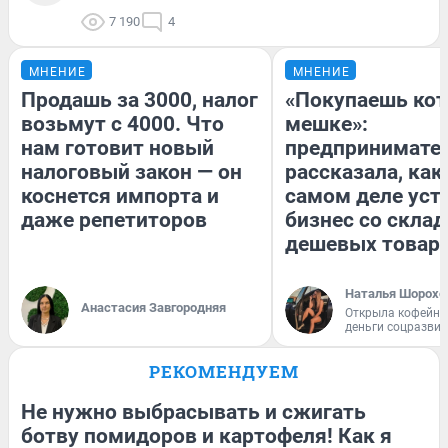
7 190
4
МНЕНИЕ
МНЕНИЕ
Продашь за 3000, налог
«Покупаешь кот
возьмут с 4000. Что
мешке»:
нам готовит новый
предпринимате
налоговый закон — он
рассказала, как
коснется импорта и
самом деле уст
даже репетиторов
бизнес со скла
дешевых товар
Наталья Шорохо
Анастасия Завгородняя
Открыла кофейну
деньги соцразви
РЕКОМЕНДУЕМ
Не нужно выбрасывать и сжигать
ботву помидоров и картофеля! Как я