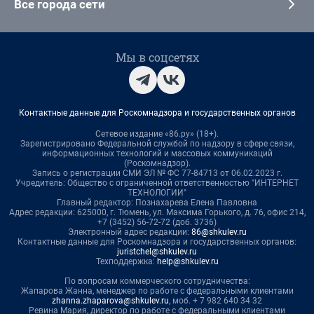
Все города сети
Мы в соцсетях
Контактные данные для Роскомнадзора и государственных органов
Сетевое издание «86.ру» (18+).
Зарегистрировано Федеральной службой по надзору в сфере связи,
информационных технологий и массовых коммуникаций
(Роскомнадзор).
Запись о регистрации СМИ ЭЛ № ФС 77-84713 от 06.02.2023 г.
Учредитель: Общество с ограниченной ответственностью "ИНТЕРНЕТ
ТЕХНОЛОГИИ"
Главный редактор: Познахарева Елена Павловна
Адрес редакции: 625000, г. Тюмень, ул. Максима Горького, д. 76, офис 214,
+7 (3452) 56-72-72 (доб. 3736)
Электронный адрес редакции:
86@shkulev.ru
Контактные данные для Роскомнадзора и государственных органов:
juristchel@shkulev.ru
Техподдержка:
help@shkulev.ru
По вопросам коммерческого сотрудничества:
Жапарова Жанна, менеджер по работе с федеральными клиентами
zhanna.zhaparova@shkulev.ru
, моб. + 7 982 640 34 32
Ревина Мария, директор по работе с федеральными клиентами