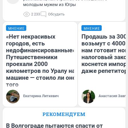
молодым мужем из Югры
2 233
Обсудить
МНЕНИЕ
МНЕНИЕ
«Нет некрасивых
Продашь за 3000
городов, есть
возьмут с 4000.
недофинансированные».
нам готовит но
Путешественники
налоговый зако
проехали 2000
коснется импор
километров по Уралу на
даже репетитор
машине — стоило ли оно
того
Екатерина Литкевич
Анастасия Завг
РЕКОМЕНДУЕМ
В Волгограде пытаются спасти от