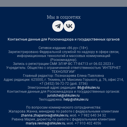
Мы в соцсетях
Контактные данные для Роскомнадзора и государственных органов
Сетевое издание «86.ру» (18+).
Зарегистрировано Федеральной службой по надзору в сфере связи,
информационных технологий и массовых коммуникаций
(Роскомнадзор).
Запись о регистрации СМИ ЭЛ № ФС 77-84713 от 06.02.2023 г.
Учредитель: Общество с ограниченной ответственностью "ИНТЕРНЕТ
ТЕХНОЛОГИИ"
Главный редактор: Познахарева Елена Павловна
Адрес редакции: 625000, г. Тюмень, ул. Максима Горького, д. 76, офис 214,
+7 (3452) 56-72-72 (доб. 3736)
Электронный адрес редакции:
86@shkulev.ru
Контактные данные для Роскомнадзора и государственных органов:
juristchel@shkulev.ru
Техподдержка:
help@shkulev.ru
По вопросам коммерческого сотрудничества:
Жапарова Жанна, менеджер по работе с федеральными клиентами
zhanna.zhaparova@shkulev.ru
, моб. + 7 982 640 34 32
Ревина Мария, директор по работе с федеральными клиентами
mariya.revina@shkulev.ru
, моб. +7 910 402 4056