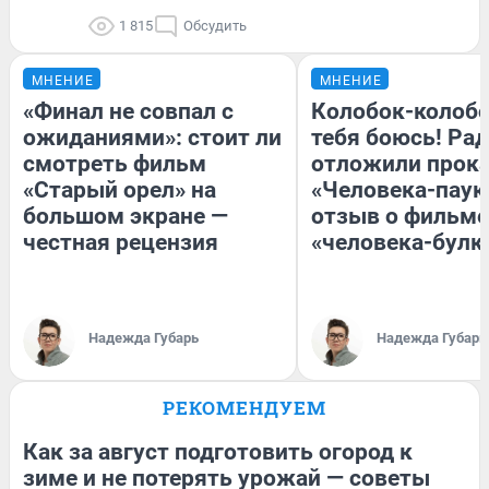
1 815
Обсудить
МНЕНИЕ
МНЕНИЕ
«Финал не совпал с
Колобок-колобо
ожиданиями»: стоит ли
тебя боюсь! Рад
смотреть фильм
отложили прок
«Старый орел» на
«Человека-паук
большом экране —
отзыв о фильме
честная рецензия
«человека-булк
Надежда Губарь
Надежда Губарь
РЕКОМЕНДУЕМ
Как за август подготовить огород к
зиме и не потерять урожай — советы