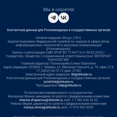
Мы в соцсетях
Контактные данные для Роскомнадзора и государственных органов
Сетевое издание «86.ру» (18+).
Зарегистрировано Федеральной службой по надзору в сфере связи,
информационных технологий и массовых коммуникаций
(Роскомнадзор).
Запись о регистрации СМИ ЭЛ № ФС 77-84713 от 06.02.2023 г.
Учредитель: Общество с ограниченной ответственностью "ИНТЕРНЕТ
ТЕХНОЛОГИИ"
Главный редактор: Познахарева Елена Павловна
Адрес редакции: 625000, г. Тюмень, ул. Максима Горького, д. 76, офис 214,
+7 (3452) 56-72-72 (доб. 3736)
Электронный адрес редакции:
86@shkulev.ru
Контактные данные для Роскомнадзора и государственных органов:
juristchel@shkulev.ru
Техподдержка:
help@shkulev.ru
По вопросам коммерческого сотрудничества:
Жапарова Жанна, менеджер по работе с федеральными клиентами
zhanna.zhaparova@shkulev.ru
, моб. + 7 982 640 34 32
Ревина Мария, директор по работе с федеральными клиентами
mariya.revina@shkulev.ru
, моб. +7 910 402 4056