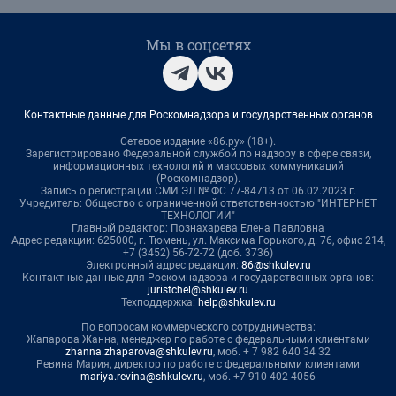
Мы в соцсетях
Контактные данные для Роскомнадзора и государственных органов
Сетевое издание «86.ру» (18+).
Зарегистрировано Федеральной службой по надзору в сфере связи,
информационных технологий и массовых коммуникаций
(Роскомнадзор).
Запись о регистрации СМИ ЭЛ № ФС 77-84713 от 06.02.2023 г.
Учредитель: Общество с ограниченной ответственностью "ИНТЕРНЕТ
ТЕХНОЛОГИИ"
Главный редактор: Познахарева Елена Павловна
Адрес редакции: 625000, г. Тюмень, ул. Максима Горького, д. 76, офис 214,
+7 (3452) 56-72-72 (доб. 3736)
Электронный адрес редакции:
86@shkulev.ru
Контактные данные для Роскомнадзора и государственных органов:
juristchel@shkulev.ru
Техподдержка:
help@shkulev.ru
По вопросам коммерческого сотрудничества:
Жапарова Жанна, менеджер по работе с федеральными клиентами
zhanna.zhaparova@shkulev.ru
, моб. + 7 982 640 34 32
Ревина Мария, директор по работе с федеральными клиентами
mariya.revina@shkulev.ru
, моб. +7 910 402 4056