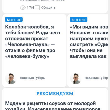
1 768
Обсудить
МНЕНИЕ
МНЕНИЕ
Колобок-колобок, я
«Мы видим нов
тебя боюсь! Ради чего
Нолана»: с каки
отложили прокат
настроем нужн
«Человека-паука» —
смотреть «Одис
отзыв о фильме про
чтобы она не
«человека-булку»
выглядела как 
Надежда Губарь
Надежда Губарь
РЕКОМЕНДУЕМ
Модные рецепты соусов от молодой
хозяйки. Консервирование помидоров,