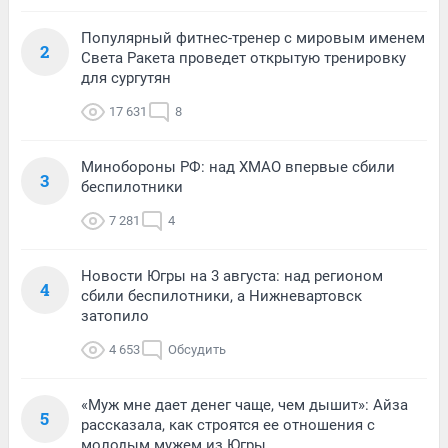
Популярный фитнес-тренер с мировым именем
2
Света Ракета проведет открытую тренировку
для сургутян
17 631
8
Минобороны РФ: над ХМАО впервые сбили
3
беспилотники
7 281
4
Новости Югры на 3 августа: над регионом
4
сбили беспилотники, а Нижневартовск
затопило
4 653
Обсудить
«Муж мне дает денег чаще, чем дышит»: Айза
5
рассказала, как строятся ее отношения с
молодым мужем из Югры