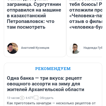
заграница. Сургутянин
тебя боюсь! Ра
отправился на машине
отложили прок
в казахстанский
«Человека-пау
Петропавловск: что
отзыв о фильм
там посмотреть
«человека-бул
Анатолий Кузнецов
Надежда Губар
РЕКОМЕНДУЕМ
Одна банка — три вкуса: рецепт
овощного ассорти на зиму для
жителей Архангельской области
13 часов
6 677
Обсудить
Как приготовить хачапури — несколько рецептов от