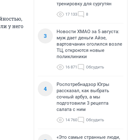
тренировку для сургутян
17 133
8
йностью,
ли у него
Новости ХМАО за 5 августа:
3
муж дает деньги Айзе,
вартовчанин оголился возле
ТЦ, откроются новые
поликлиники
16 871
Обсудить
Роспотребнадзор Югры
4
рассказал, как выбрать
сочный арбуз, а мы
подготовили 3 рецепта
салата с ним
14 760
Обсудить
«Это самые странные люди,