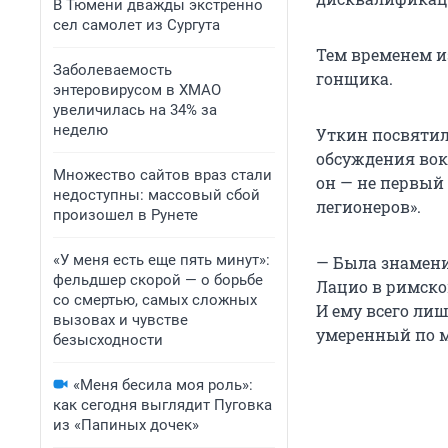
В Тюмени дважды экстренно
сел самолет из Сургута
Тем временем и
Заболеваемость
гонщика.
энтеровирусом в ХМАО
увеличилась на 34% за
неделю
Уткин посвяти
обсуждения вок
Множество сайтов враз стали
он — не первый
недоступны: массовый сбой
легионеров».
произошел в Рунете
«У меня есть еще пять минут»:
— Была знамени
фельдшер скорой — о борьбе
Лацио в римско
со смертью, самых сложных
И ему всего ли
вызовах и чувстве
умеренный по м
безысходности
«Меня бесила моя роль»:
как сегодня выглядит Пуговка
из «Папиных дочек»