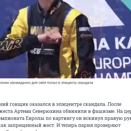
рюхин неожиданно для себя попал в эпицентр скандала
ий гонщик оказался в эпицентре скандала. После
жеста Артема Северюхина обвинили в фашизме. На ц
мпионата Европы по картингу он вскинул правую рук
как запрещенный жест. И теперь парня проверяют