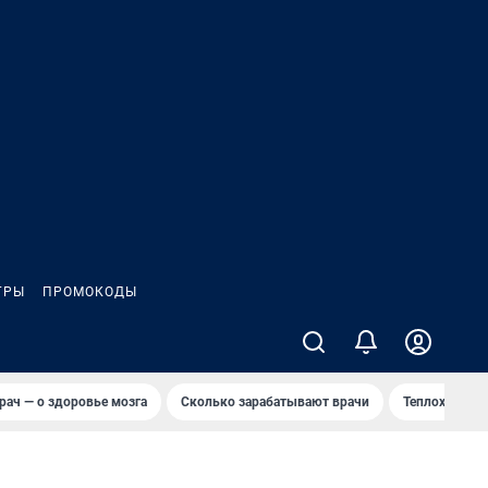
ГРЫ
ПРОМОКОДЫ
рач — о здоровье мозга
Сколько зарабатывают врачи
Теплоход сел