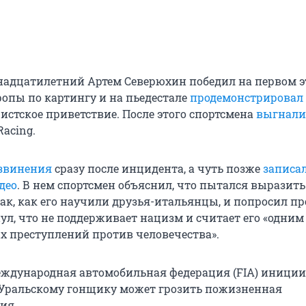
адцатилетний Артем Северюхин победил на первом э
опы по картингу и на пьедестале
продемонстрировал
истское приветствие. После этого спортсмена
выгнали
acing.
звинения
сразу после инцидента, а чуть позже
записа
део
. В нем спортсмен объяснил, что пытался выразить
так, как его научили друзья-итальянцы, и попросил п
ул, что не поддерживает нацизм и считает его «одним
 преступлений против человечества».
еждународная автомобильная федерация (FIA) иници
 Уральскому гонщику может грозить пожизненная
ия.