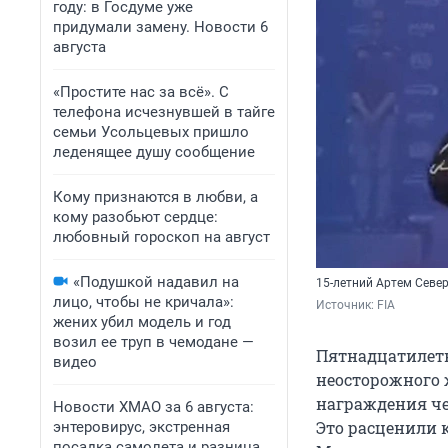
году: в Госдуме уже
придумали замену. Новости 6
августа
«Простите нас за всё». С
телефона исчезнувшей в тайге
семьи Усольцевых пришло
леденящее душу сообщение
Кому признаются в любви, а
кому разобьют сердце:
любовный гороскоп на август
«Подушкой надавил на
15-летний Артем Севе
лицо, чтобы не кричала»:
Источник: 
FIA
жених убил модель и год
возил ее труп в чемодане —
Пятнадцатилетн
видео
неосторожного 
награждения че
Новости ХМАО за 6 августа:
Это расценили 
энтеровирус, экстренная
посадка самолета и разница