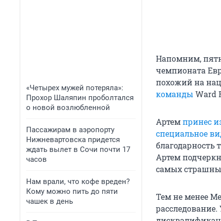
Напомним, пятн
чемпионата Евр
похожий на нац
«Четырех мужей потеряла»:
команды
Ward R
Прохор Шаляпин проболтался
о новой возлюбленной
Артем
принес и
Пассажирам в аэропорту
специальное ви
Нижневартовска придется
благодарность 
ждать вылет в Сочи почти 17
Артем подчеркн
часов
самых страшных
Нам врали, что кофе вреден?
Кому можно пить до пяти
Тем не менее М
чашек в день
расследование.
дисквалификац