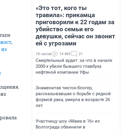
«Это тот, кого ты
травила»: прикамца
приговорили к 22 годам за
убийство семьи его
тапе
девушки, сейчас он звонит
 жест
,
ей с угрозами
 из
18 часов
14 485
21
Смертельный аудит: за что в начале
2000-х убили бывшего главбуха
нефтяной компании Уфы
л
рощения.
Знаменитая тикток-блогер,
 из
рассказывавшая о борьбе с редкой
формой рака, умерла в возрасте 26
лет
ировала
Участницу шоу «Мама в 16» из
Волгограда обвинили в