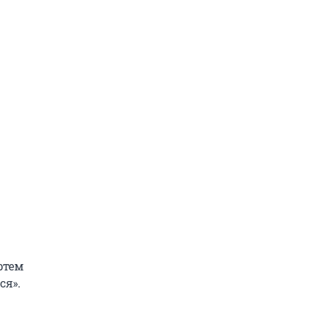
ртем
ся».