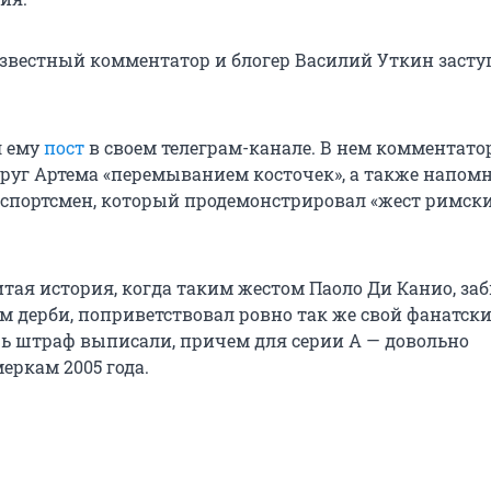
звестный комментатор и блогер Василий Уткин засту
л ему
пост
в своем телеграм-канале. В нем комментато
руг Артема «перемыванием косточек», а также напомн
 спортсмен, который продемонстрировал «жест римск
тая история, когда таким жестом Паоло Ди Канио, заб
м дерби, поприветствовал ровно так же свой фанатски
шь штраф выписали, причем для серии А — довольно
еркам 2005 года.