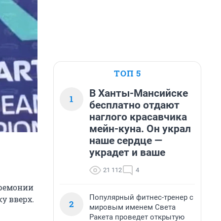
ТОП 5
В Ханты-Мансийске
1
бесплатно отдают
наглого красавчика
мейн-куна. Он украл
наше сердце —
украдет и ваше
21 112
4
еремонии
Популярный фитнес-тренер с
у вверх.
2
мировым именем Света
Ракета проведет открытую