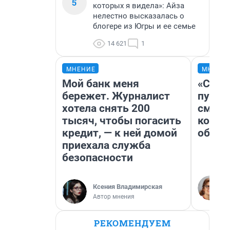
5
которых я видела»: Айза
нелестно высказалась о
блогере из Югры и ее семье
14 621
1
МНЕНИЕ
МНЕНИ
Мой банк меня
«Спут
бережет. Журналист
пургу»
хотела снять 200
смерт
тысяч, чтобы погасить
котор
кредит, — к ней домой
обнар
приехала служба
безопасности
Ксения Владимирская
Автор мнения
РЕКОМЕНДУЕМ