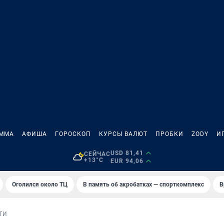
АММА
АФИША
ГОРОСКОП
КУРСЫ ВАЛЮТ
ПРОБКИ
ZODY
И
USD 81,41
СЕЙЧАС
+13°C
EUR 94,06
Оголился около ТЦ
В память об акробатках — спорткомплекс
В
ТИ