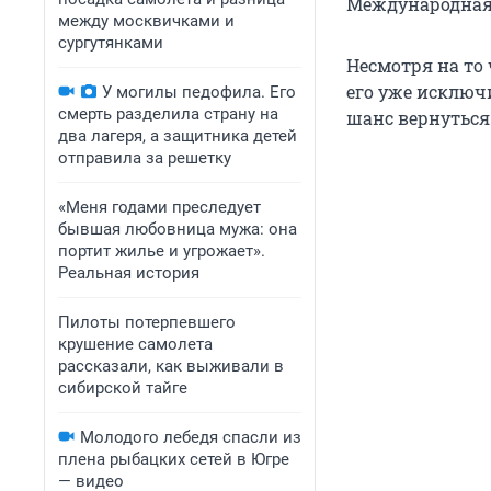
Международная 
между москвичками и
сургутянками
Несмотря на то
его уже исключи
У могилы педофила. Его
смерть разделила страну на
шанс вернуться
два лагеря, а защитника детей
отправила за решетку
«Меня годами преследует
бывшая любовница мужа: она
портит жилье и угрожает».
Реальная история
Пилоты потерпевшего
крушение самолета
рассказали, как выживали в
сибирской тайге
Молодого лебедя спасли из
плена рыбацких сетей в Югре
— видео