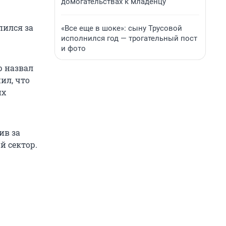
домогательствах к младенцу
пился за
«Все еще в шоке»: сыну Трусовой
исполнился год — трогательный пост
и фото
р назвал
ил, что
их
ив за
й сектор.