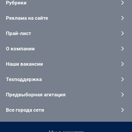
Рубрики
Реклама на сайте
Прай-лист
О компании
Наши вакансии
Техподдержка
Предвыборная агитация
Все города сети