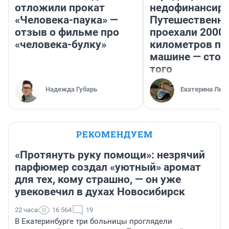
отложили прокат
недофинансиро
«Человека-паука» —
Путешественн
отзыв о фильме про
проехали 2000
«человека-булку»
километров по 
машине — стои
того
Надежда Губарь
Екатерина Лит
РЕКОМЕНДУЕМ
«Протянуть руку помощи»: незрячий
парфюмер создал «уютный» аромат
для тех, кому страшно, — он уже
увековечил в духах Новосибирск
22 часа
16 564
19
В Екатеринбурге три больницы проглядели