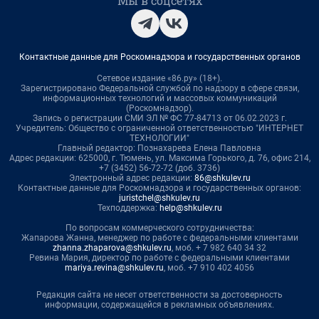
Мы в соцсетях
Контактные данные для Роскомнадзора и государственных органов
Сетевое издание «86.ру» (18+).
Зарегистрировано Федеральной службой по надзору в сфере связи,
информационных технологий и массовых коммуникаций
(Роскомнадзор).
Запись о регистрации СМИ ЭЛ № ФС 77-84713 от 06.02.2023 г.
Учредитель: Общество с ограниченной ответственностью "ИНТЕРНЕТ
ТЕХНОЛОГИИ"
Главный редактор: Познахарева Елена Павловна
Адрес редакции: 625000, г. Тюмень, ул. Максима Горького, д. 76, офис 214,
+7 (3452) 56-72-72 (доб. 3736)
Электронный адрес редакции:
86@shkulev.ru
Контактные данные для Роскомнадзора и государственных органов:
juristchel@shkulev.ru
Техподдержка:
help@shkulev.ru
По вопросам коммерческого сотрудничества:
Жапарова Жанна, менеджер по работе с федеральными клиентами
zhanna.zhaparova@shkulev.ru
, моб. + 7 982 640 34 32
Ревина Мария, директор по работе с федеральными клиентами
mariya.revina@shkulev.ru
, моб. +7 910 402 4056
Редакция сайта не несет ответственности за достоверность
информации, содержащейся в рекламных объявлениях.