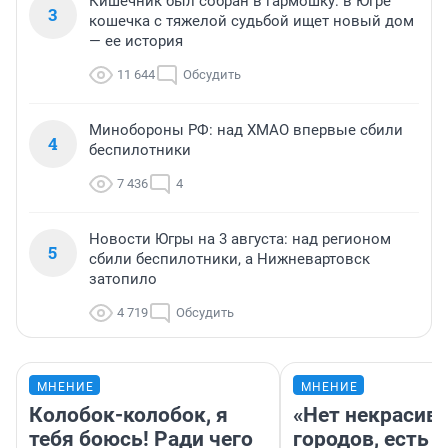
Кишечник был собран в гармошку: в Югре
3
кошечка с тяжелой судьбой ищет новый дом
— ее история
11 644
Обсудить
Минобороны РФ: над ХМАО впервые сбили
4
беспилотники
7 436
4
Новости Югры на 3 августа: над регионом
5
сбили беспилотники, а Нижневартовск
затопило
4 719
Обсудить
МНЕНИЕ
МНЕНИЕ
Колобок-колобок, я
«Нет некрасив
тебя боюсь! Ради чего
городов, есть