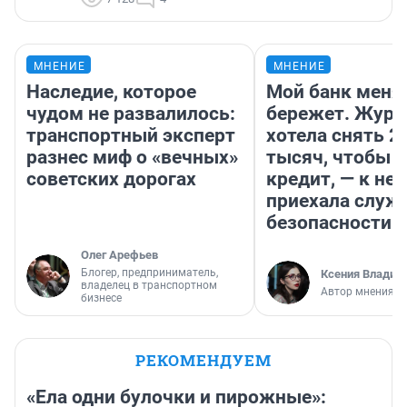
МНЕНИЕ
МНЕНИЕ
Наследие, которое
Мой банк меня
чудом не развалилось:
бережет. Журн
транспортный эксперт
хотела снять 2
разнес миф о «вечных»
тысяч, чтобы п
советских дорогах
кредит, — к не
приехала служ
безопасности
Олег Арефьев
Блогер, предприниматель,
Ксения Владим
владелец в транспортном
Автор мнения
бизнесе
РЕКОМЕНДУЕМ
«Ела одни булочки и пирожные»: