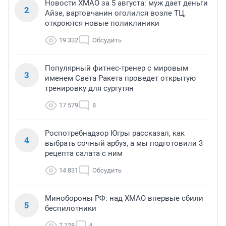
Новости ХМАО за 5 августа: муж дает деньги
2
Айзе, вартовчанин оголился возле ТЦ,
откроются новые поликлиники
19 332
Обсудить
Популярный фитнес-тренер с мировым
3
именем Света Ракета проведет открытую
тренировку для сургутян
17 579
8
Роспотребнадзор Югры рассказал, как
4
выбрать сочный арбуз, а мы подготовили 3
рецепта салата с ним
14 831
Обсудить
Минобороны РФ: над ХМАО впервые сбили
5
беспилотники
7 128
4