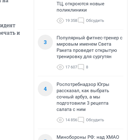
 на
ТЦ, откроются новые
поликлиники
19 358
Обсудить
зидент
вечать и
Популярный фитнес-тренер с
3
мировым именем Света
Ракета проведет открытую
тренировку для сургутян
17 607
8
Роспотребнадзор Югры
4
рассказал, как выбрать
сочный арбуз, а мы
подготовили 3 рецепта
салата с ним
14 856
Обсудить
Минобороны РФ: над ХМАО