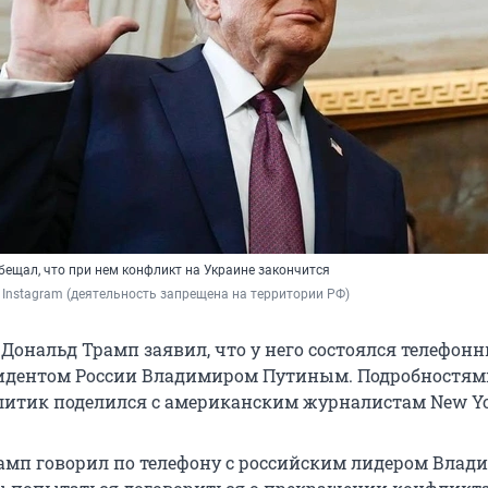
бещал, что при нем конфликт на Украине закончится
/ Instagram (деятельность запрещена на территории РФ)
Дональд Трамп заявил, что у него состоялся телефон
зидентом России Владимиром Путиным. Подробностям
литик поделился с американским журналистам New Yor
амп говорил по телефону с российским лидером Вла