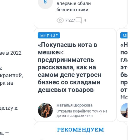
5
впервые сбили
беспилотники
7 227
4
МНЕНИЕ
МНЕНИ
«Покупаешь кота в
«Нико
мешке»:
побед
е в 2022
предприниматель
главн
рассказала, как на
этого
к
самом деле устроен
бьет 
Украиной,
бизнес со складами
прока
ра на
дешевых товаров
отзыв
Нолан
Наталья Шорохова
делку и
Открыла кофейную точку на
деньги соцразвития
РЕКОМЕНДУЕМ
а, —