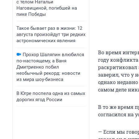
с телом Натальи
Наговициной, погибшей на
пике Победы
Такое бывает раз в жизни: 12
августа произойдут три редких
астрономических явления
Во время интерв
Прохор Шаляпин влюбился
году конфликта 
по-настоящему, а Ваня
раскритиковал 
Дмитриенко побил
необычный рекорд: новости
заверил, что у
из мира шоу-бизнеса
однако недавно
самом деле ника
В Югре поспела одна из самых
дорогих ягод России
В то же время 
согласился на 
— Если мы говор