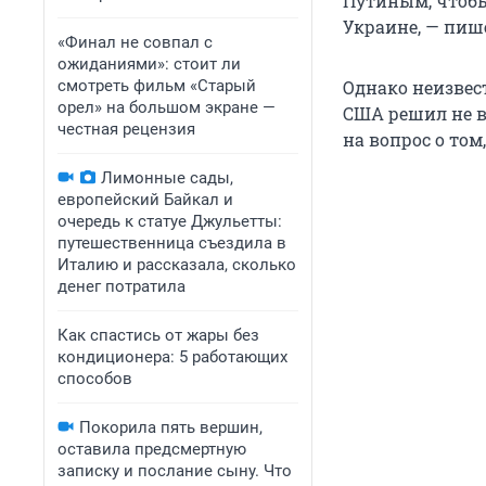
Путиным, чтобы
Украине, — пише
«Финал не совпал с
ожиданиями»: стоит ли
смотреть фильм «Старый
Однако неизвест
орел» на большом экране —
США решил не в
честная рецензия
на вопрос о том
Лимонные сады,
европейский Байкал и
очередь к статуе Джульетты:
путешественница съездила в
Италию и рассказала, сколько
денег потратила
Как спастись от жары без
кондиционера: 5 работающих
способов
Покорила пять вершин,
оставила предсмертную
записку и послание сыну. Что