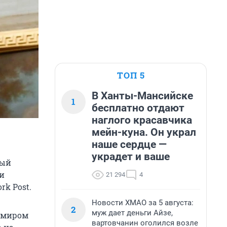
ТОП 5
В Ханты-Мансийске
1
бесплатно отдают
наглого красавчика
мейн-куна. Он украл
наше сердце —
украдет и ваше
ный
и
21 294
4
k Post.
Новости ХМАО за 5 августа:
2
муж дает деньги Айзе,
димиром
вартовчанин оголился возле