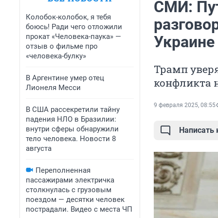
СМИ: Пу
Колобок-колобок, я тебя
разгово
боюсь! Ради чего отложили
прокат «Человека-паука» —
Украине
отзыв о фильме про
«человека-булку»
Трамп уверя
В Аргентине умер отец
конфликта 
Лионеля Месси
9 февраля 2025, 08:55
В США рассекретили тайну
падения НЛО в Бразилии:
внутри сферы обнаружили
Написать
тело человека. Новости 8
августа
Переполненная
пассажирами электричка
столкнулась с грузовым
поездом — десятки человек
пострадали. Видео с места ЧП