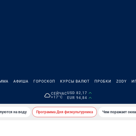
АММА
АФИША
ГОРОСКОП
КУРСЫ ВАЛЮТ
ПРОБКИ
ZODY
И
USD 82,17
СЕЙЧАС
+17°C
EUR 94,84
луются на воду
Программа Дня физкультурника
Чем поражает оке