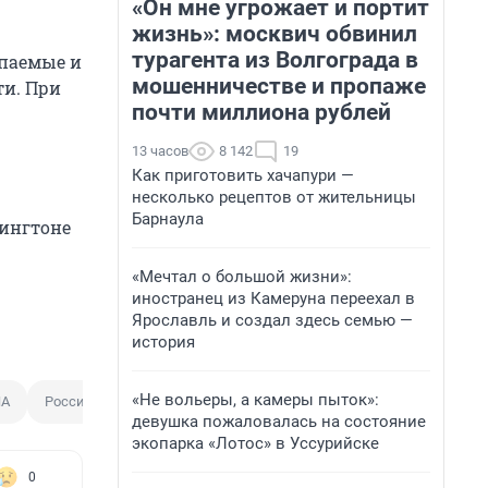
«Он мне угрожает и портит
жизнь»: москвич обвинил
турагента из Волгограда в
опаемые и
мошенничестве и пропаже
ти. При
почти миллиона рублей
13 часов
8 142
19
Как приготовить хачапури —
несколько рецептов от жительницы
Барнаула
шингтоне
«Мечтал о большой жизни»:
иностранец из Камеруна переехал в
Ярославль и создал здесь семью —
история
«Не вольеры, а камеры пыток»:
А
Россия
Владимир Зеленский
девушка пожаловалась на состояние
экопарка «Лотос» в Уссурийске
0