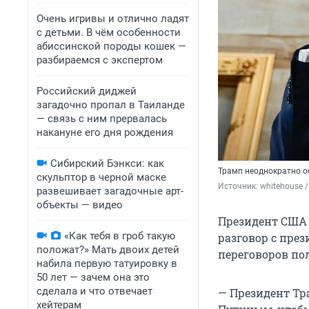
Очень игривы и отлично ладят
с детьми. В чём особенности
абиссинской породы кошек —
разбираемся с экспертом
Российский диджей
загадочно пропал в Таиланде
— связь с ним прервалась
накануне его дня рождения
Сибирский Бэнкси: как
Трамп неоднократно о
скульптор в черной маске
Источник: 
whitehouse 
развешивает загадочные арт-
объекты — видео
Президент США 
«Как тебя в гроб такую
разговор с пре
положат?» Мать двоих детей
переговоров по
набила первую татуировку в
50 лет — зачем она это
сделала и что отвечает
— Президент Тр
хейтерам