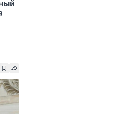
нный
а