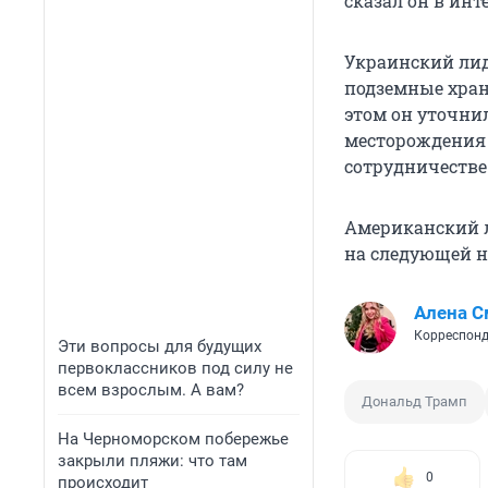
сказал он в инт
Украинский лид
подземные хран
этом он уточнил
месторождения 
сотрудничестве 
Американский л
на следующей н
Алена С
Корреспонд
Эти вопросы для будущих
первоклассников под силу не
всем взрослым. А вам?
Дональд Трамп
На Черноморском побережье
закрыли пляжи: что там
0
происходит