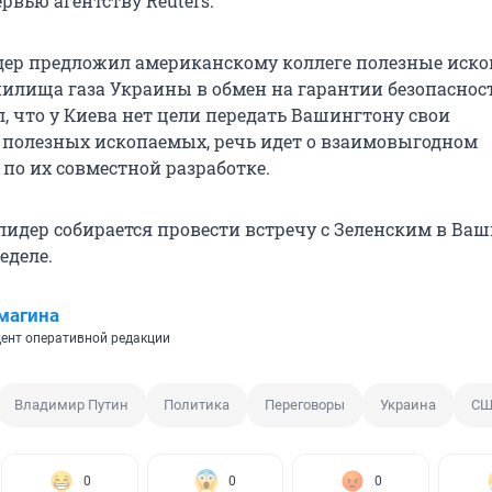
ервью агентству Reuters.
ер предложил американскому коллеге полезные иск
илища газа Украины в обмен на гарантии безопаснос
, что у Киева нет цели передать Вашингтону свои
полезных ископаемых, речь идет о взаимовыгодном
по их совместной разработке.
идер собирается провести встречу с Зеленским в Ва
еделе.
магина
ент оперативной редакции
Владимир Путин
Политика
Переговоры
Украина
СШ
0
0
0