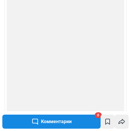
Сообщить новость
Рубрики
Реклама на сайте
Прай-лист
О компании
Наши вакансии
Техподдержка
Предвыборная агитация
0
Комментарии
Все города сети