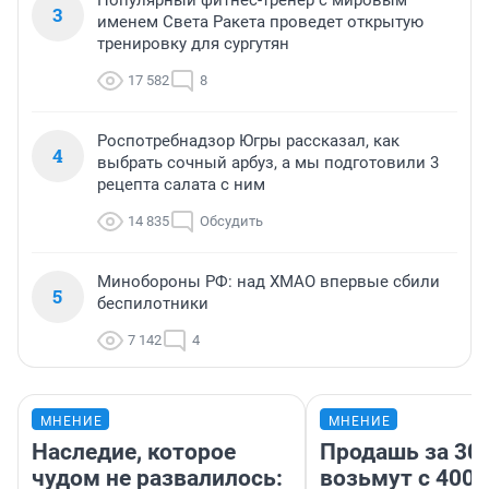
Популярный фитнес-тренер с мировым
3
именем Света Ракета проведет открытую
тренировку для сургутян
17 582
8
Роспотребнадзор Югры рассказал, как
4
выбрать сочный арбуз, а мы подготовили 3
рецепта салата с ним
14 835
Обсудить
Минобороны РФ: над ХМАО впервые сбили
5
беспилотники
7 142
4
МНЕНИЕ
МНЕНИЕ
Наследие, которое
Продашь за 300
чудом не развалилось:
возьмут с 4000