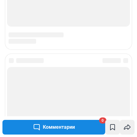
mariya.revina@shkulev.ru
, моб. +7 910 402 4056
Редакция сайта не несет ответственности за достоверность
информации, содержащейся в рекламных объявлениях.
Информация об ограничениях
Политика использования cookies
Рекомендательные системы
Политика конфиденциальности и обработки персональных данных и
правила использования сайта
© ООО «Сеть городских порталов»
© ООО «Интернет Технологии»
0
Комментарии