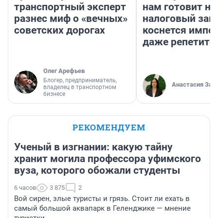
транспортный эксперт
нам готовит н
разнес миф о «вечных»
налоговый зако
советских дорогах
коснется импор
даже репетито
Олег Арефьев
Блогер, предприниматель,
Анастасия Зав
владелец в транспортном
бизнесе
РЕКОМЕНДУЕМ
Ученый в изгнании: какую тайну
хранит могила профессора уфимского
вуза, которого обожали студенты
6 часов
3 875
2
Вой сирен, злые туристы и грязь. Стоит ли ехать в
самый большой аквапарк в Геленджике — мнение