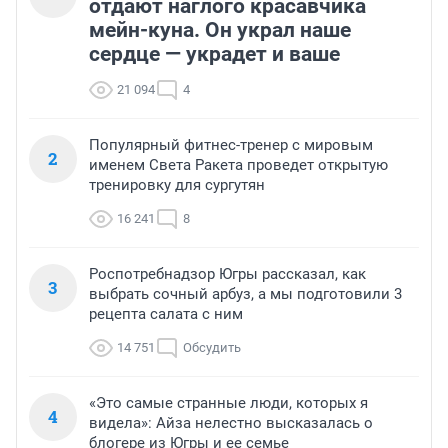
отдают наглого красавчика
мейн-куна. Он украл наше
сердце — украдет и ваше
21 094
4
Популярный фитнес-тренер с мировым
2
именем Света Ракета проведет открытую
тренировку для сургутян
16 241
8
Роспотребнадзор Югры рассказал, как
3
выбрать сочный арбуз, а мы подготовили 3
рецепта салата с ним
14 751
Обсудить
«Это самые странные люди, которых я
4
видела»: Айза нелестно высказалась о
блогере из Югры и ее семье