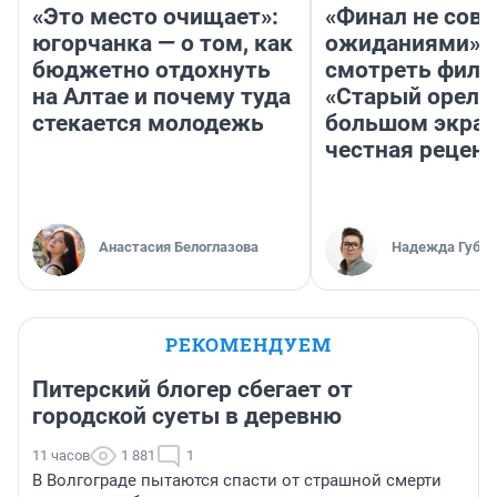
«Это место очищает»:
«Финал не совп
югорчанка — о том, как
ожиданиями»: 
бюджетно отдохнуть
смотреть фил
на Алтае и почему туда
«Старый орел» 
стекается молодежь
большом экран
честная рецен
Анастасия Белоглазова
Надежда Губар
РЕКОМЕНДУЕМ
Питерский блогер сбегает от
городской суеты в деревню
11 часов
1 881
1
В Волгограде пытаются спасти от страшной смерти