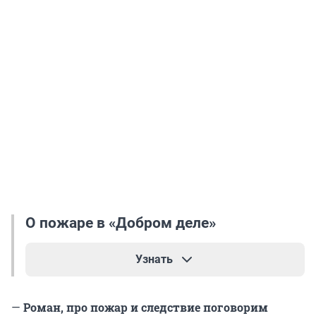
О пожаре в «Добром деле»
Узнать
Приют «Доброе дело»
сгорел в ночь на 24
—
Роман, про пожар и следствие поговорим
декабря 2022 года
. Площадь пожара составила