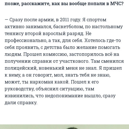
позже, расскажите, как вы вообще попали в МЧС?
196 квадратных
метров, выгорело два этажа
частного дома, где жили люди.
— Сразу после армии, в 2011 году. Я спортом
Правоохранительные органы позже
активно занимался, баскетболом, по настольному
официально признали, что заведение работало
теннису второй взрослый разряд. Не
нелегально, его организатор — пастор
профессионально, а так, для себя. Хотелось где-то
евангельской церкви Андрей Смирнов. В
себя проявить, с детства было желание помогать
октябре 2023 года его приговорили к пяти
людям. Прошел комиссию, застопорилось всё на
годам колонии общего режима. Адвокат
получении справки от участкового. Там сменился
пастора, как и сам Смирнов,
заявлял
, что
полицейский, новенький меня не знал. Я пришел
контролирующие и проверяющие органы
к нему, а он говорит, мол, знать тебя не знаю,
знали о работе «Доброго дела». По их словам, в
может, ты наркоман какой. Пошел к его
приют сдавали людей сотрудники полиции и
руководству, объяснил ситуацию, там
больниц.
извинились, что недопонимание вышло, сразу
дали справку.