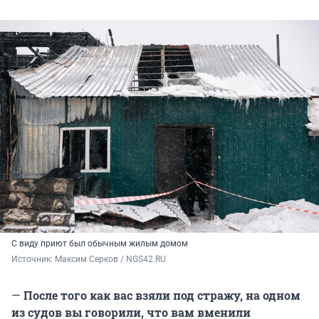
С виду приют был обычным жилым домом
Источник: 
Максим Серков / NGS42.RU
—
После того как вас взяли под стражу, на одном
из судов вы говорили, что вам вменили