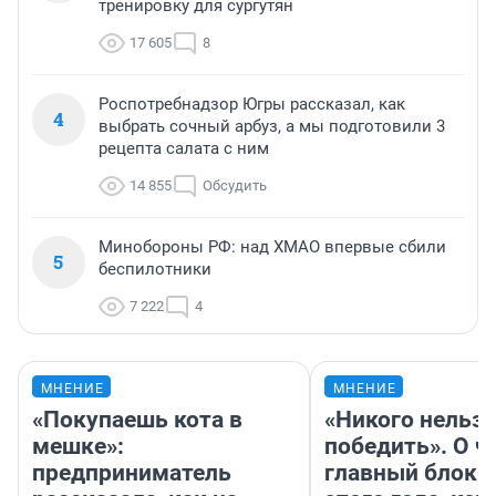
тренировку для сургутян
17 605
8
Роспотребнадзор Югры рассказал, как
4
выбрать сочный арбуз, а мы подготовили 3
рецепта салата с ним
14 855
Обсудить
Минобороны РФ: над ХМАО впервые сбили
5
беспилотники
7 222
4
МНЕНИЕ
МНЕНИЕ
«Покупаешь кота в
«Никого нельз
мешке»:
победить». О ч
предприниматель
главный блокб