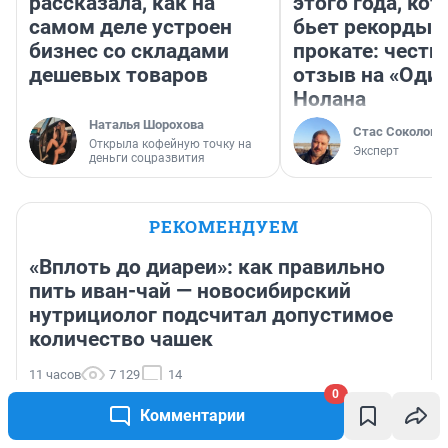
рассказала, как на
этого года, ко
самом деле устроен
бьет рекорды 
бизнес со складами
прокате: честн
дешевых товаров
отзыв на «Оди
Нолана
Наталья Шорохова
Стас Соколов
Открыла кофейную точку на
Эксперт
деньги соцразвития
РЕКОМЕНДУЕМ
«Вплоть до диареи»: как правильно
пить иван-чай — новосибирский
нутрициолог подсчитал допустимое
количество чашек
11 часов
7 129
14
0
«Я потерял жену, детей, всё»: откровения экс-рабочего
Комментарии
уфимской «Лампочки» о долгах по зарплате и
закрытии завода