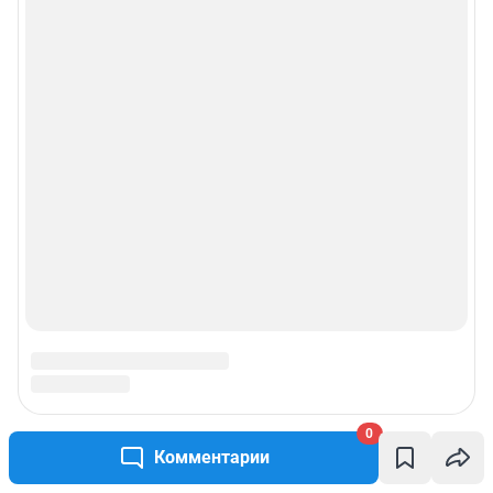
Реклама на сайте
Прай-лист
О компании
Наши вакансии
Техподдержка
Предвыборная агитация
Все города сети
0
Мы в соцсетях
Комментарии