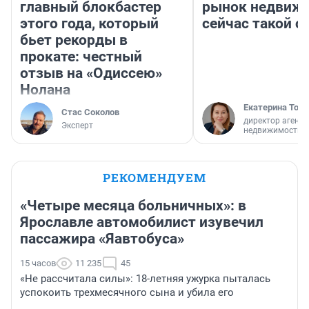
главный блокбастер
рынок недвиж
этого года, который
сейчас такой 
бьет рекорды в
прокате: честный
отзыв на «Одиссею»
Нолана
Екатерина Торо
Стас Соколов
директор агентс
Эксперт
недвижимости
РЕКОМЕНДУЕМ
«Четыре месяца больничных»: в
Ярославле автомобилист изувечил
пассажира «Яавтобуса»
15 часов
11 235
45
«Не рассчитала силы»: 18-летняя ужурка пыталась
успокоить трехмесячного сына и убила его