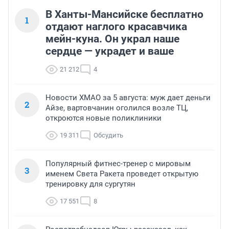
В Ханты-Мансийске бесплатно
1
отдают наглого красавчика
мейн-куна. Он украл наше
сердце — украдет и ваше
21 212
4
Новости ХМАО за 5 августа: муж дает деньги
2
Айзе, вартовчанин оголился возле ТЦ,
откроются новые поликлиники
19 311
Обсудить
Популярный фитнес-тренер с мировым
3
именем Света Ракета проведет открытую
тренировку для сургутян
17 551
8