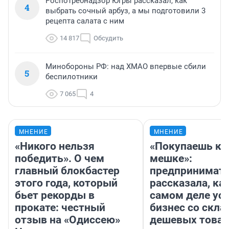
Роспотребнадзор Югры рассказал, как
4
выбрать сочный арбуз, а мы подготовили 3
рецепта салата с ним
14 817
Обсудить
Минобороны РФ: над ХМАО впервые сбили
5
беспилотники
7 065
4
МНЕНИЕ
МНЕНИЕ
«Никого нельзя
«Покупаешь ко
победить». О чем
мешке»:
главный блокбастер
предпринимат
этого года, который
рассказала, как
бьет рекорды в
самом деле ус
прокате: честный
бизнес со скл
отзыв на «Одиссею»
дешевых това