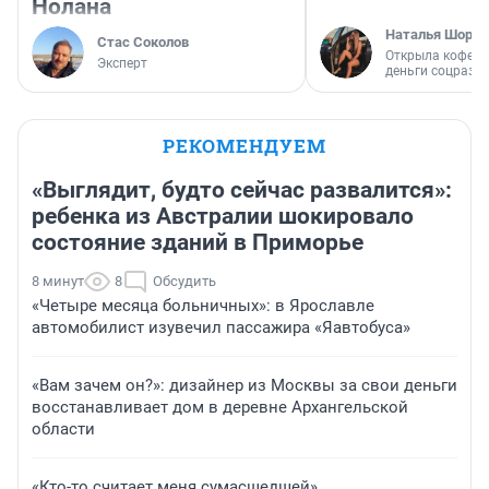
Нолана
Наталья Шорох
Стас Соколов
Открыла кофейн
Эксперт
деньги соцразв
РЕКОМЕНДУЕМ
«Выглядит, будто сейчас развалится»:
ребенка из Австралии шокировало
состояние зданий в Приморье
8 минут
8
Обсудить
«Четыре месяца больничных»: в Ярославле
автомобилист изувечил пассажира «Яавтобуса»
«Вам зачем он?»: дизайнер из Москвы за свои деньги
восстанавливает дом в деревне Архангельской
области
«Кто-то считает меня сумасшедшей».