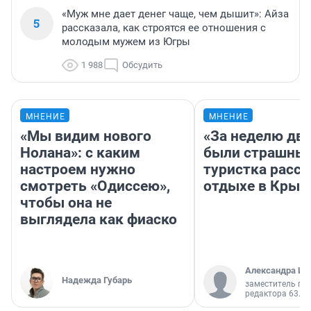
«Муж мне дает денег чаще, чем дышит»: Айза
5
рассказала, как строятся ее отношения с
молодым мужем из Югры
1 988
Обсудить
МНЕНИЕ
МНЕНИЕ
«Мы видим нового
«За неделю две
Нолана»: с каким
были страшные
настроем нужно
туристка расск
смотреть «Одиссею»,
отдыхе в Крым
чтобы она не
выглядела как фиаско
Александра Ис
Надежда Губарь
заместитель гл
редактора 63.RU