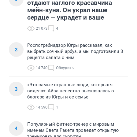
отдают наглого красавчика
мейн-куна. Он украл наше
сердце — украдет и ваше
21 073
4
Роспотребнадзор Югры рассказал, как
2
выбрать сочный арбуз, а мы подготовили 3
рецепта салата с ним
14 740
Обсудить
«Это самые странные люди, которых я
3
видела»: Айза нелестно высказалась о
блогере из Югры и ее семье
14 590
1
Популярный фитнес-тренер с мировым
4
именем Света Ракета проведет открытую
тренировку для сургутян