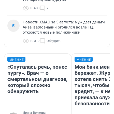
13 633
7
Новости ХМАО за 5 августа: муж дает деньги
5
Айзе, вартовчанин оголился возле ТЦ,
откроются новые поликлиники
10 319
Обсудить
МНЕНИЕ
МНЕНИЕ
«Спуталась речь, понес
Мой банк меня
пургу». Врач — о
бережет. Журн
смертельном диагнозе,
хотела снять 2
который сложно
тысяч, чтобы п
обнаружить
кредит, — к не
приехала служ
безопасности
Ирина Волкова