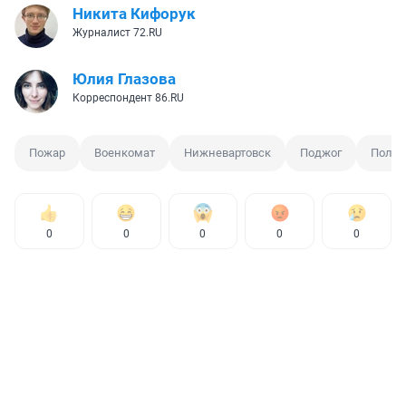
Никита Кифорук
Журналист 72.RU
Юлия Глазова
Корреспондент 86.RU
Пожар
Военкомат
Нижневартовск
Поджог
Поли
0
0
0
0
0