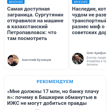
МНЕНИЕ
МНЕНИЕ
Самая доступная
Наследие, кото
заграница. Сургутянин
чудом не разва
отправился на машине
транспортный 
в казахстанский
разнес миф о 
Петропавловск: что
советских доро
там посмотреть
Олег Арефьев
Блогер, предпри
Анатолий Кузнецов
владелец в тра
бизнесе
РЕКОМЕНДУЕМ
«Мне должны 17 млн, но банку плачу
я»: почему в Башкирии обманутые в
ИЖС не могут добиться правды