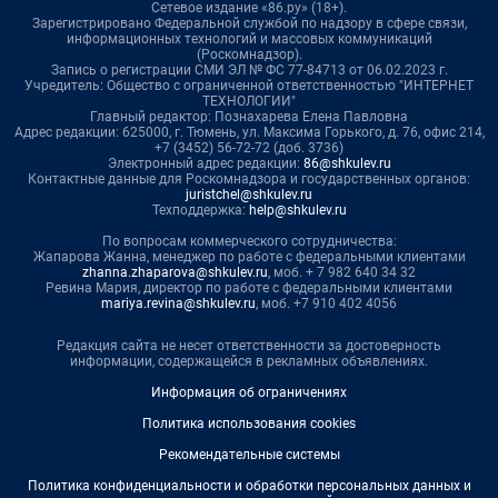
Сетевое издание «86.ру» (18+).
Зарегистрировано Федеральной службой по надзору в сфере связи,
информационных технологий и массовых коммуникаций
(Роскомнадзор).
Запись о регистрации СМИ ЭЛ № ФС 77-84713 от 06.02.2023 г.
Учредитель: Общество с ограниченной ответственностью "ИНТЕРНЕТ
ТЕХНОЛОГИИ"
Главный редактор: Познахарева Елена Павловна
Адрес редакции: 625000, г. Тюмень, ул. Максима Горького, д. 76, офис 214,
+7 (3452) 56-72-72 (доб. 3736)
Электронный адрес редакции:
86@shkulev.ru
Контактные данные для Роскомнадзора и государственных органов:
juristchel@shkulev.ru
Техподдержка:
help@shkulev.ru
По вопросам коммерческого сотрудничества:
Жапарова Жанна, менеджер по работе с федеральными клиентами
zhanna.zhaparova@shkulev.ru
, моб. + 7 982 640 34 32
Ревина Мария, директор по работе с федеральными клиентами
mariya.revina@shkulev.ru
, моб. +7 910 402 4056
Редакция сайта не несет ответственности за достоверность
информации, содержащейся в рекламных объявлениях.
Информация об ограничениях
Политика использования cookies
Рекомендательные системы
Политика конфиденциальности и обработки персональных данных и