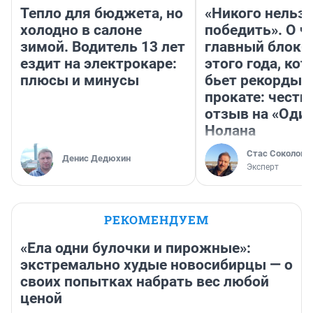
Тепло для бюджета, но
«Никого нельз
холодно в салоне
победить». О ч
зимой. Водитель 13 лет
главный блокб
ездит на электрокаре:
этого года, ко
плюсы и минусы
бьет рекорды 
прокате: честн
отзыв на «Оди
Нолана
Стас Соколов
Денис Дедюхин
Эксперт
РЕКОМЕНДУЕМ
«Ела одни булочки и пирожные»:
экстремально худые новосибирцы — о
своих попытках набрать вес любой
ценой