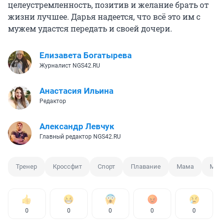
целеустремленность, позитив и желание брать от
жизни лучшее. Дарья надеется, что всё это им с
мужем удастся передать и своей дочери.
Елизавета Богатырева
Журналист NGS42.RU
Анастасия Ильина
Редактор
Александр Левчук
Главный редактор NGS42.RU
Тренер
Кроссфит
Спорт
Плавание
Мама
Мас
0
0
0
0
0