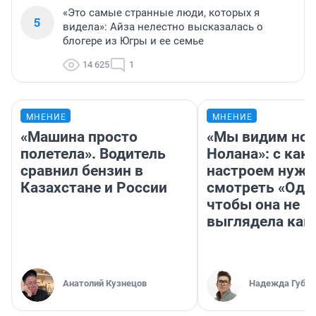
«Это самые странные люди, которых я
5
видела»: Айза нелестно высказалась о
блогере из Югры и ее семье
14 625
1
МНЕНИЕ
МНЕНИЕ
«Машина просто
«Мы видим нов
полетела». Водитель
Нолана»: с как
сравнил бензин в
настроем нужн
Казахстане и России
смотреть «Оди
чтобы она не
выглядела как
Анатолий Кузнецов
Надежда Губар