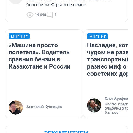
блогере из Югры и ее семье
14 648
1
МНЕНИЕ
МНЕНИЕ
«Машина просто
Наследие, кото
полетела». Водитель
чудом не разва
сравнил бензин в
транспортный 
Казахстане и России
разнес миф о 
советских доро
Олег Арефьев
Блогер, предпри
Анатолий Кузнецов
владелец в тра
бизнесе
РЕКОМЕНДУЕМ