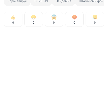
Коронавирус
COVID-19
Пандемия
Штамм омикрон
0
0
0
0
0