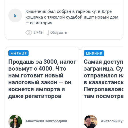
Кишечник был собран в гармошку: в Югре
5
кошечка с тяжелой судьбой ищет новый дом
— ее история
2 743
Обсудить
МНЕНИЕ
МНЕНИЕ
Продашь за 3000, налог
Самая доступн
возьмут с 4000. Что
заграница. Сур
нам готовит новый
отправился на
налоговый закон — он
в казахстански
коснется импорта и
Петропавловск
даже репетиторов
там посмотрет
Анастасия Завгородняя
Анатолий Кузн