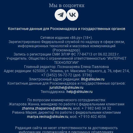
Мы в соцсетях
Контактные данные для Роскомнадзора и государственных органов
Сетевое издание «86.ру» (18+).
Зарегистрировано Федеральной службой по надзору в сфере связи,
информационных технологий и массовых коммуникаций
(Роскомнадзор).
Запись о регистрации СМИ ЭЛ № ФС 77-84713 от 06.02.2023 г.
Учредитель: Общество с ограниченной ответственностью "ИНТЕРНЕТ
ТЕХНОЛОГИИ"
Главный редактор: Познахарева Елена Павловна
Адрес редакции: 625000, г. Тюмень, ул. Максима Горького, д. 76, офис 214,
+7 (3452) 56-72-72 (доб. 3736)
Электронный адрес редакции:
86@shkulev.ru
Контактные данные для Роскомнадзора и государственных органов:
juristchel@shkulev.ru
Техподдержка:
help@shkulev.ru
По вопросам коммерческого сотрудничества:
Жапарова Жанна, менеджер по работе с федеральными клиентами
zhanna.zhaparova@shkulev.ru
, моб. + 7 982 640 34 32
Ревина Мария, директор по работе с федеральными клиентами
mariya.revina@shkulev.ru
, моб. +7 910 402 4056
Редакция сайта не несет ответственности за достоверность
информации, содержащейся в рекламных объявлениях.