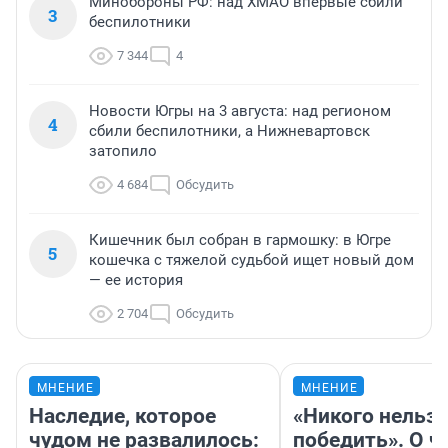
Минобороны РФ: над ХМАО впервые сбили
3
беспилотники
7 344
4
Новости Югры на 3 августа: над регионом
4
сбили беспилотники, а Нижневартовск
затопило
4 684
Обсудить
Кишечник был собран в гармошку: в Югре
5
кошечка с тяжелой судьбой ищет новый дом
— ее история
2 704
Обсудить
МНЕНИЕ
МНЕНИЕ
Наследие, которое
«Никого нельз
чудом не развалилось:
победить». О ч