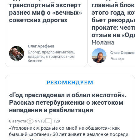
транспортный эксперт
главный блокб
разнес миф о «вечных»
этого года, ко
советских дорогах
бьет рекорды 
прокате: честн
отзыв на «Оди
Нолана
Олег Арефьев
Блогер, предприниматель,
Стас Соколов
владелец в транспортном
Эксперт
бизнесе
РЕКОМЕНДУЕМ
«Год преследовал и облил кислотой».
Рассказ петербурженки о жестоком
нападении и реабилитации
8 августа
9 918
129
«Уголовник я, родные со мной не общаются»: как
бывший «афганец» 30 лет живет в землянке посреди