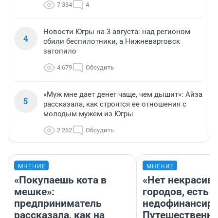
7 334
4
Новости Югры на 3 августа: над регионом
4
сбили беспилотники, а Нижневартовск
затопило
4 679
Обсудить
«Муж мне дает денег чаще, чем дышит»: Айза
5
рассказала, как строятся ее отношения с
молодым мужем из Югры
2 262
Обсудить
МНЕНИЕ
МНЕНИЕ
«Покупаешь кота в
«Нет некрасив
мешке»:
городов, есть
предприниматель
недофинансиро
рассказала, как на
Путешественн