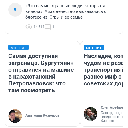
«Это самые странные люди, которых я
5
видела»: Айза нелестно высказалась о
блогере из Югры и ее семье
14 614
1
МНЕНИЕ
МНЕНИЕ
Самая доступная
Наследие, кото
заграница. Сургутянин
чудом не разва
отправился на машине
транспортный 
в казахстанский
разнес миф о 
Петропавловск: что
советских доро
там посмотреть
Олег Арефьев
Блогер, предпри
Анатолий Кузнецов
владелец в тра
бизнесе