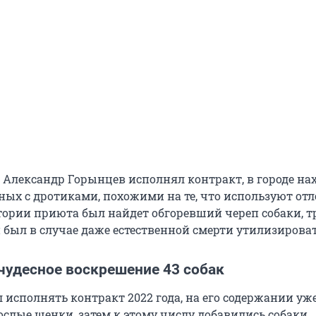
о Александр Горынцев исполнял контракт, в городе на
ых с дротиками, похожими на те, что используют от
тории приюта был найдет обгоревший череп собаки, т
 был в случае даже естественной смерти утилизироват
чудесное воскрешение 43 собак
исполнять контракт 2022 года, на его содержании уже
слые щенки, затем к этому числу добавились собаки,