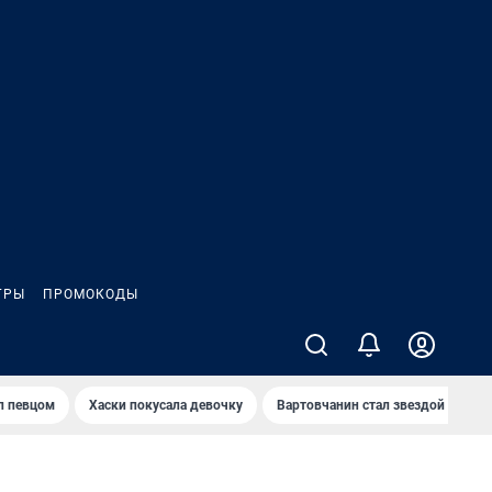
ГРЫ
ПРОМОКОДЫ
л певцом
Хаски покусала девочку
Вартовчанин стал звездой кибер