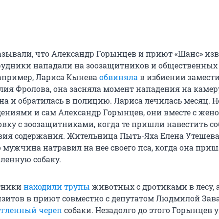
азывали, что Александр Горынцев и приют «Шанс» из
отрудники нападали на зоозащитников и общественных
апример, Лариса Кынева
обвиняла
в избиении замест
лия Фролова, она засняла момент нападения на камер
на и обратилась в полицию. Лариса лечилась месяц. Н
ениями и сам Александр Горынцев, они вместе с жен
овку с зоозащитниками, когда те пришли навестить со
вия содержания. Жительница Пыть-Яха Елена Утешев
то мужчина натравил на нее своего пса, когда она при
вленную собаку.
тники
находили трупы
животных с дротиками в лесу, а
изитов в приют совместно с депутатом Людмилой Зав
угленный череп
собаки. Незадолго до этого Горынцев 