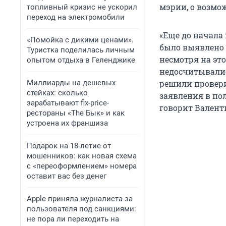
мэрии, о возмо
топливный кризис не ускорил
переход на электромобили
«Еще до начала
«Помойка с дикими ценами».
было выявлено 
Туристка поделилась личным
несмотря на эт
опытом отдыха в Геленджике
недосчитывалис
Миллиарды на дешевых
решили провери
стейках: сколько
заявления в по
зарабатывают fix-price-
говорит Валент
рестораны «The Бык» и как
устроена их франшиза
Подарок на 18-летие от
мошенников: как новая схема
с «переоформлением» номера
оставит вас без денег
Apple приняла журналиста за
пользователя под санкциями:
не пора ли переходить на