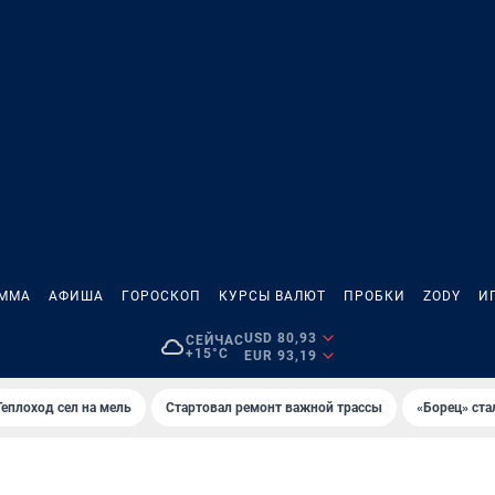
АММА
АФИША
ГОРОСКОП
КУРСЫ ВАЛЮТ
ПРОБКИ
ZODY
И
USD 80,93
СЕЙЧАС
+15°C
EUR 93,19
Теплоход сел на мель
Стартовал ремонт важной трассы
«Борец» ста