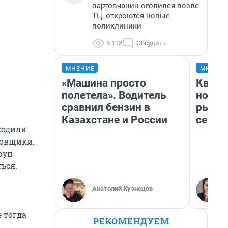
вартовчанин оголился возле
ТЦ, откроются новые
поликлиники
8 132
Обсудить
МНЕНИЕ
МНЕНИ
«Машина просто
Кварт
полетела». Водитель
но де
сравнил бензин в
рынок
Казахстане и России
сейча
ходили
ловщики.
руп
ься.
Анатолий Кузнецов
 тогда
РЕКОМЕНДУЕМ