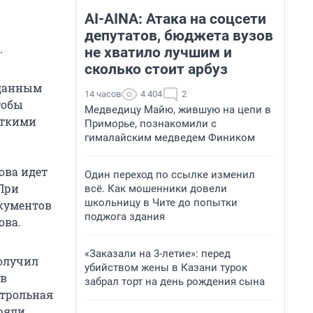
AI-AINA: Атака на соцсети
депутатов, бюджета вузов
.
не хватило лучшим и
сколько стоит арбуз
 данным
14 часов
4 404
2
тобы
Медведицу Майю, жившую на цепи в
еткими
Приморье, познакомили с
гималайским медведем Фиником
ова идет
Один переход по ссылке изменил
При
всё. Как мошенники довели
школьницу в Чите до попытки
окументов
поджога здания
ова.
«Заказали на 3-летие»: перед
получил
убийством жены в Казани турок
 в
забрал торт на день рождения сына
нтрольная
ряли