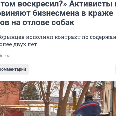
отом воскресил?» Активисты 
виняют бизнесмена в краже
ов на отлове собак
Горынцев исполнял контракт по содержа
лее двух лет
2 590
 комментарий