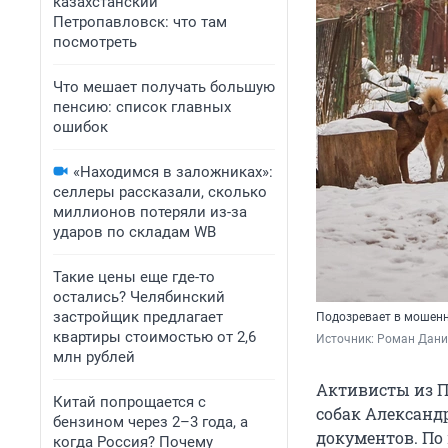
казахстанский
Петропавловск: что там
посмотреть
Что мешает получать большую
пенсию: список главных
ошибок
«Находимся в заложниках»:
селлеры рассказали, сколько
миллионов потеряли из-за
ударов по складам WB
Такие цены еще где-то
остались? Челябинский
застройщик предлагает
Подозревает в мошенн
квартиры стоимостью от 2,6
Источник: 
Роман Данил
млн рублей
Активисты из П
Китай попрощается с
собак Александ
бензином через 2–3 года, а
документов. По
когда Россия? Почему