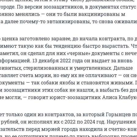
ороде. По версии зоозащитников, в документах статус
оянно менялись — они то были вакцинированы м
 а далее почему-то эвтанизированы, то снова оживали
о щенка заготовлено заранее, до начала контракта, по
 имеют такую как бы тенденцию быстро вырастать. Ч
заметил, он сделал для них «черные» документы с неч
формацией. 13 декабря 2022 года он выдает за вновь
ривитых, стерилизованных и умертвленных. Дальше
авляет счета мэрии, но ему их не оплачивают — он сн
окументы — так собаки якобы и становятся живыми. 
 зоозащитники этих собак не нашли, а выбыть без д
не могли, — говорит юрист-зоозащитник Алиса Клабук
т только один из контрактов, за который Горынцев 
 рублей, он исполнял их с 2022 по 2024 год. Нарушения
зательств перед мэрией города находила и счетно-ко
а, но ее сотрудники почему-то лишь выборочно прове