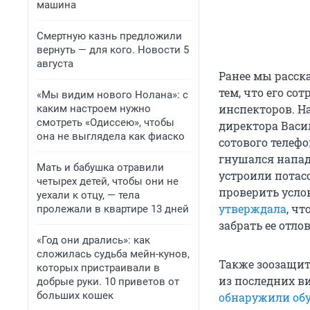
машина
Смертную казнь предложили
вернуть — для кого. Новости 5
августа
Ранее мы расск
тем, что его с
«Мы видим нового Нолана»: с
инспекторов. Н
каким настроем нужно
смотреть «Одиссею», чтобы
директора Васи
она не выглядела как фиаско
сотового телефо
гнушался напад
Мать и бабушка отравили
устроили потас
четырех детей, чтобы они не
проверить усло
уехали к отцу, — тела
утверждала
, ч
пролежали в квартире 13 дней
забрать ее отло
«Год они дрались»: как
сложилась судьба мейн-кунов,
Также зоозащи
которых пристраивали в
из последних в
добрые руки. 10 приветов от
больших кошек
обнаружили об