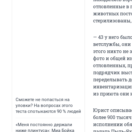
отловленные в г
животных пост
стерилизованы,
— 43 у него был
ветслужбы, они
этого никто не 
фото и общей ин
отловленных, п
подрядчик выст
переделывать д
инвентаризации
из приюта они 
Сможете не попасться на
уловки? На вопросах этого
Юрист описывае
теста спотыкаются 90 % людей
более 900 тысяч
исполнении обя
«Меня постоянно держали
ниже плинтуса»: Миа Бойка
палата Пыть-Ях