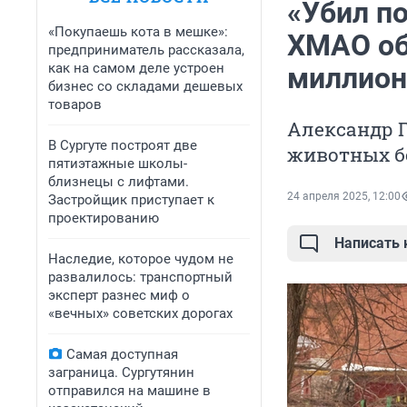
«Убил п
«Покупаешь кота в мешке»:
ХМАО об
предприниматель рассказала,
как на самом деле устроен
миллион
бизнес со складами дешевых
товаров
Александр 
В Сургуте построят две
животных бо
пятиэтажные школы-
близнецы с лифтами.
24 апреля 2025, 12:00
Застройщик приступает к
проектированию
Написать
Наследие, которое чудом не
развалилось: транспортный
эксперт разнес миф о
«вечных» советских дорогах
Самая доступная
заграница. Сургутянин
отправился на машине в