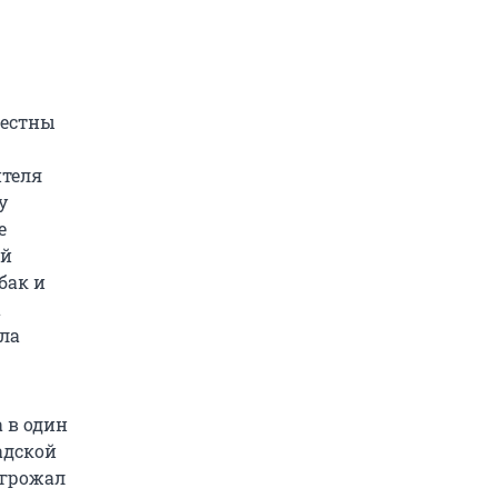
вестны
ителя
у
е
ой
бак и
а
шла
 в один
адской
угрожал