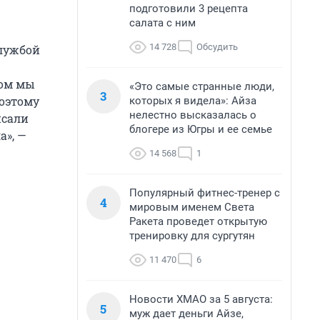
подготовили 3 рецепта
салата с ним
14 728
Обсудить
службой
том мы
«Это самые странные люди,
3
поэтому
которых я видела»: Айза
нелестно высказалась о
исали
блогере из Югры и ее семье
а», —
14 568
1
Популярный фитнес-тренер с
4
мировым именем Света
Ракета проведет открытую
тренировку для сургутян
11 470
6
Новости ХМАО за 5 августа:
5
муж дает деньги Айзе,