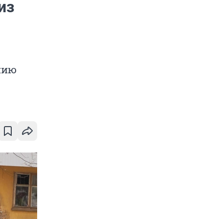
из
нию