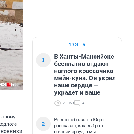
ТОП 5
В Ханты-Мансийске
1
бесплатно отдают
наглого красавчика
мейн-куна. Он украл
наше сердце —
украдет и ваше
21 053
4
отлову
Роспотребнадзор Югры
2
одлоге
рассказал, как выбрать
чиновники
сочный арбуз, а мы