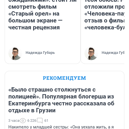
смотреть фильм
отложили прок
«Старый орел» на
«Человека-пау
большом экране —
отзыв о фильм
честная рецензия
«человека-бул
Надежда Губарь
Надежда Губар
РЕКОМЕНДУЕМ
«Было страшно столкнуться с
полицией». Популярная блогерша из
Екатеринбурга честно рассказала об
отдыхе в Грузии
3 часа
6 226
61
Накипело у младшей сестры: «Она уехала жить, а я