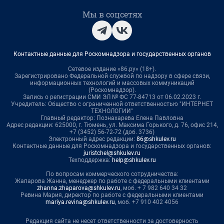
Мы в соцсетях
Контактные данные для Роскомнадзора и государственных органов
Сетевое издание «86.ру» (18+).
Зарегистрировано Федеральной службой по надзору в сфере связи,
информационных технологий и массовых коммуникаций
(Роскомнадзор).
Запись о регистрации СМИ ЭЛ № ФС 77-84713 от 06.02.2023 г.
Учредитель: Общество с ограниченной ответственностью "ИНТЕРНЕТ
ТЕХНОЛОГИИ"
Главный редактор: Познахарева Елена Павловна
Адрес редакции: 625000, г. Тюмень, ул. Максима Горького, д. 76, офис 214,
+7 (3452) 56-72-72 (доб. 3736)
Электронный адрес редакции:
86@shkulev.ru
Контактные данные для Роскомнадзора и государственных органов:
juristchel@shkulev.ru
Техподдержка:
help@shkulev.ru
По вопросам коммерческого сотрудничества:
Жапарова Жанна, менеджер по работе с федеральными клиентами
zhanna.zhaparova@shkulev.ru
, моб. + 7 982 640 34 32
Ревина Мария, директор по работе с федеральными клиентами
mariya.revina@shkulev.ru
, моб. +7 910 402 4056
Редакция сайта не несет ответственности за достоверность