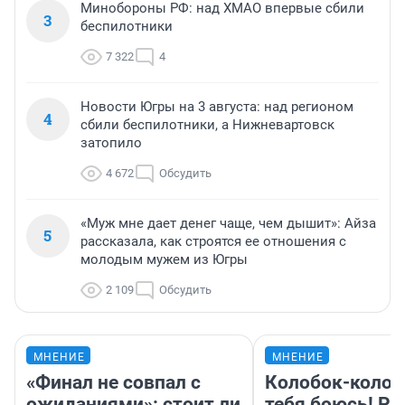
Минобороны РФ: над ХМАО впервые сбили
3
беспилотники
7 322
4
Новости Югры на 3 августа: над регионом
4
сбили беспилотники, а Нижневартовск
затопило
4 672
Обсудить
«Муж мне дает денег чаще, чем дышит»: Айза
5
рассказала, как строятся ее отношения с
молодым мужем из Югры
2 109
Обсудить
МНЕНИЕ
МНЕНИЕ
«Финал не совпал с
Колобок-колобо
ожиданиями»: стоит ли
тебя боюсь! Ра