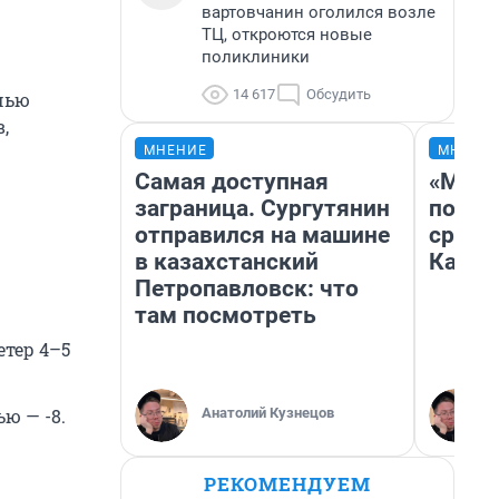
вартовчанин оголился возле
ТЦ, откроются новые
поликлиники
14 617
Обсудить
очью
,
МНЕНИЕ
МНЕНИ
Самая доступная
«Маши
заграница. Сургутянин
полет
отправился на машине
сравн
в казахстанский
Казах
Петропавловск: что
там посмотреть
етер 4–5
Анатолий Кузнецов
ью — -8.
РЕКОМЕНДУЕМ