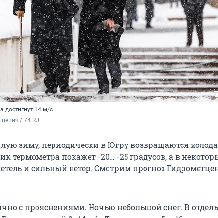
а достигнут 14 м/с
цевич / 74.RU
плую зиму, периодически в Югру возвращаются холода.
к термометра покажет -20… -25 градусов, а в некотор
метель и сильный ветер. Смотрим прогноз Гидрометце
лачно с прояснениями. Ночью небольшой снег. В отдел