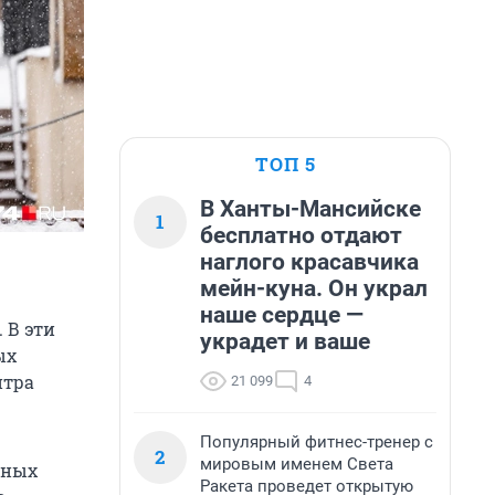
ТОП 5
В Ханты-Мансийске
1
бесплатно отдают
наглого красавчика
мейн-куна. Он украл
наше сердце —
 В эти
украдет и ваше
ых
нтра
21 099
4
Популярный фитнес-тренер с
2
мировым именем Света
ьных
Ракета проведет открытую