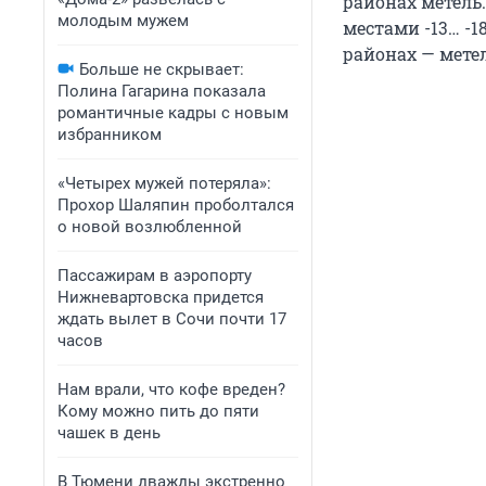
районах метель.
молодым мужем
местами -13… -1
районах — метел
Больше не скрывает:
Полина Гагарина показала
романтичные кадры с новым
избранником
«Четырех мужей потеряла»:
Прохор Шаляпин проболтался
о новой возлюбленной
Пассажирам в аэропорту
Нижневартовска придется
ждать вылет в Сочи почти 17
часов
Нам врали, что кофе вреден?
Кому можно пить до пяти
чашек в день
В Тюмени дважды экстренно