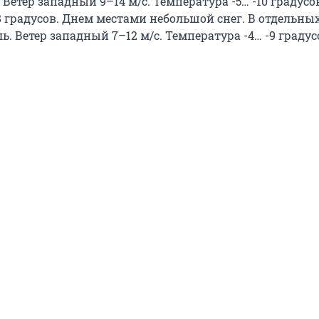
 Ветер западный 9–14 м/с. Температура -5… -10 градусов
8 градусов. Днем местами небольшой снег. В отдельны
ь. Ветер западный 7–12 м/с. Температура -4… -9 градус