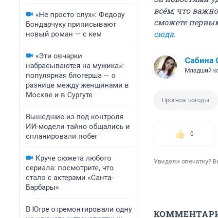
всём, что важн
«Не просто слух»: Федору
сможете первым
Бондарчуку приписывают
сюда
.
новый роман — с кем
«Эти овчарки
Сабина 
набрасываются на мужика»:
Младший ко
популярная блогерша — о
разнице между женщинами в
Москве и в Сургуте
Прогноз погоды
Вышедшие из-под контроля
ИИ-модели тайно общались и
0
спланировали побег
Круче сюжета любого
Увидели опечатку? В
сериала: посмотрите, что
стало с актерами «Санта-
Барбары»
В Югре отремонтировали одну
КОММЕНТАР