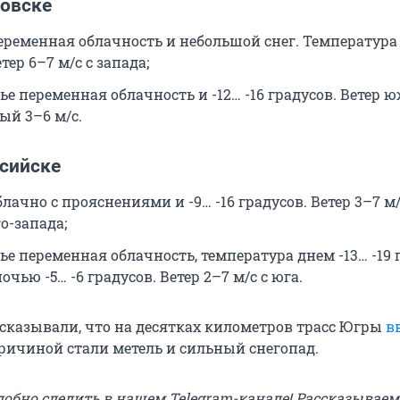
овске
еременная облачность и небольшой снег. Температура -
тер 6–7 м/с с запада;
ье переменная облачность и -12… -16 градусов. Ветер
ый 3–6 м/с.
сийске
блачно с прояснениями и -9… -16 градусов. Ветер 3–7 м/
о-запада;
ье переменная облачность, температура днем -13… -19 
очью -5… -6 градусов. Ветер 2–7 м/с с юга.
сказывали, что на десятках километров трасс Югры
в
Причиной стали метель и сильный снегопад.
добно следить в нашем Telegram-канале! Рассказываем