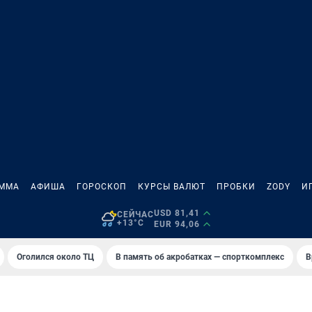
АММА
АФИША
ГОРОСКОП
КУРСЫ ВАЛЮТ
ПРОБКИ
ZODY
И
USD 81,41
СЕЙЧАС
+13°C
EUR 94,06
Оголился около ТЦ
В память об акробатках — спорткомплекс
В