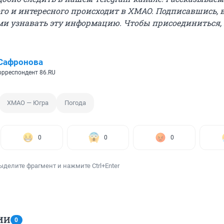
ого и интересного происходит в ХМАО. Подписавшись, 
и узнавать эту информацию. Чтобы присоединиться,
Сафронова
рреспондент 86.RU
ХМАО — Югра
Погода
0
0
0
ыделите фрагмент и нажмите Ctrl+Enter
ИИ
0