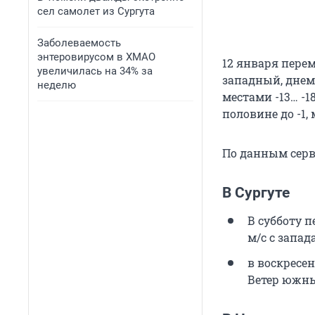
сел самолет из Сургута
Заболеваемость
энтеровирусом в ХМАО
12 января пере
увеличилась на 34% за
западный, днем 
неделю
местами -13… -1
половине до -1,
По данным серв
В Сургуте
В субботу п
м/с с запада
в воскресен
Ветер южны