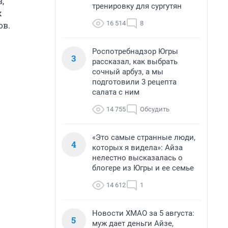
,
тренировку для сургутян
х
16 514
8
ов.
Роспотребнадзор Югры
3
рассказал, как выбрать
сочный арбуз, а мы
подготовили 3 рецепта
салата с ним
14 755
Обсудить
«Это самые странные люди,
4
которых я видела»: Айза
нелестно высказалась о
блогере из Югры и ее семье
14 612
1
Новости ХМАО за 5 августа:
5
муж дает деньги Айзе,