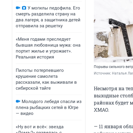
У могилы педофила. Его
смерть разделила страну на
два лагеря, а защитника детей
отправила за решетку
«Меня годами преследует
бывшая любовница мужа: она
портит жилье и угрожает».
Реальная история
Порывы сильного ветр
Пилоты потерпевшего
Источник: 
Наталья Лап
крушение самолета
рассказали, как выживали в
Несмотря на те
сибирской тайге
выходные столби
Молодого лебедя спасли из
районах будет 
плена рыбацких сетей в Югре
ХМАО.
— видео
— 11 января об
«Ну вот и всё»: звезда
«Дома-2» развелась с