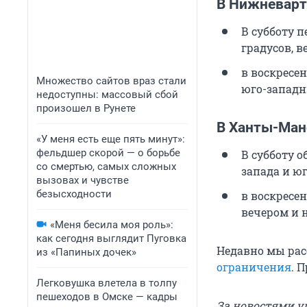
В Нижневарт
В субботу п
градусов, ве
в воскресен
Множество сайтов враз стали
юго-западн
недоступны: массовый сбой
произошел в Рунете
В Ханты-Ман
«У меня есть еще пять минут»:
фельдшер скорой — о борьбе
В субботу о
со смертью, самых сложных
запада и юг
вызовах и чувстве
безысходности
в воскресен
вечером и н
«Меня бесила моя роль»:
как сегодня выглядит Пуговка
Недавно мы рас
из «Папиных дочек»
ограничения
. 
Легковушка влетела в толпу
пешеходов в Омске — кадры
За новостями у