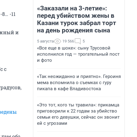
«Заказали на 3-летие»:
8… -11
перед убийством жены в
Казани турок забрал торт
на день рождения сына
 южный и
5 августа
19 566
5
«Все еще в шоке»: сыну Трусовой
исполнился год — трогательный пост
и фото
с с
«Так неожиданно и приятно». Героиня
мема вспомнила о съемках с гуру
градусов,
пикапа в кафе Владивостока
«Это тот, кого ты травила»: прикамца
приговорили к 22 годам за убийство
ведены
семьи его девушки, сейчас он звонит
ей с угрозами
 там обо