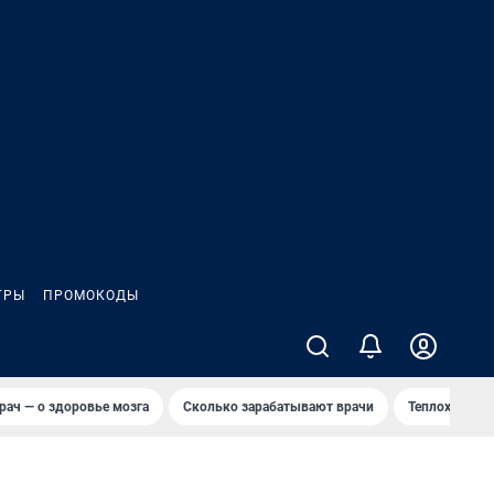
ГРЫ
ПРОМОКОДЫ
рач — о здоровье мозга
Сколько зарабатывают врачи
Теплоход сел