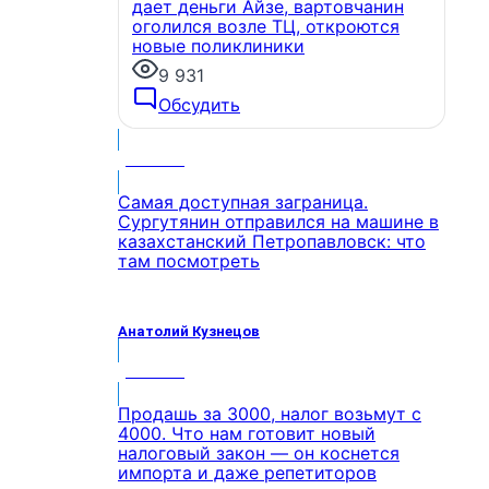
дает деньги Айзе, вартовчанин
оголился возле ТЦ, откроются
новые поликлиники
9 931
Обсудить
МНЕНИЕ
Самая доступная заграница.
Сургутянин отправился на машине в
казахстанский Петропавловск: что
там посмотреть
Анатолий Кузнецов
МНЕНИЕ
Продашь за 3000, налог возьмут с
4000. Что нам готовит новый
налоговый закон — он коснется
импорта и даже репетиторов