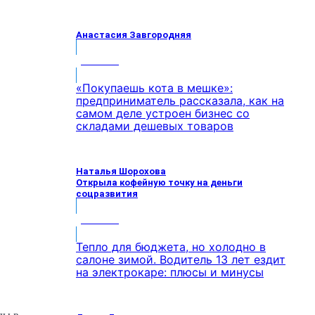
Анастасия Завгородняя
МНЕНИЕ
«Покупаешь кота в мешке»:
предприниматель рассказала, как на
самом деле устроен бизнес со
складами дешевых товаров
Наталья Шорохова
Открыла кофейную точку на деньги
соцразвития
МНЕНИЕ
Тепло для бюджета, но холодно в
салоне зимой. Водитель 13 лет ездит
на электрокаре: плюсы и минусы