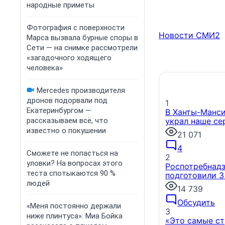
народные приметы
Фотография с поверхности
Новости СМИ2
Марса вызвала бурные споры в
Сети — на снимке рассмотрели
«загадочного ходящего
человека»
Mercedes производителя
дронов подорвали под
1
Екатеринбургом —
В Ханты-Манси
рассказываем всё, что
украл наше се
известно о покушении
21 071
4
Сможете не попасться на
2
уловки? На вопросах этого
Роспотребнадз
теста спотыкаются 90 %
подготовили 3
людей
14 739
Обсудить
«Меня постоянно держали
3
ниже плинтуса»: Миа Бойка
«Это самые ст