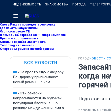
НЕДВИЖИМОСТЬ
ЗНАКОМСТВА
ПОГОДА
ТЕЛЕПРОГР
Света Ракета проведет тренировку
Где начать новую жизнь?
Оголился около ТЦ
В память об акробатках — спорткомплекс
Врач — о здоровье мозга
Сколько зарабатывают врачи
Теплоход сел на мель
Стартовал ремонт важной трассы
ГОРОД
НОВОСТИ С
ВСЕ НОВОСТИ
Запасай
«Не просто слух»: Федору
когда н
Бондарчуку приписывают
новый роман — с кем
горячей 
«Эти овчарки
Подготовка к 
набрасываются на мужика»:
популярная блогерша — о
разнице между женщинами в
2 апреля 2024, 16:04