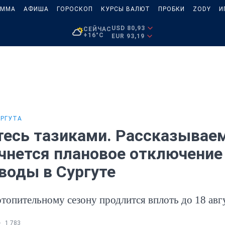
АММА
АФИША
ГОРОСКОП
КУРСЫ ВАЛЮТ
ПРОБКИ
ZODY
И
USD 80,93
СЕЙЧАС
+16°C
EUR 93,19
УРГУТА
тесь тазиками. Рассказываем
ачнется плановое отключение
воды в Сургуте
отопительному сезону продлится вплоть до 18 авг
1 783