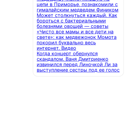
цепи в Приморье, познакомили с
гималайским медведем Фиником
Может столкнуться каждый. Как
бороться с бактериальными
болезнями овощей — советы
«Чисто все мамы и все дети на
свете»: как медвежонок Момота
покорил буквально весь
интернет. Видео
Когда концерт обернулся
скандалом. Ваня Дмитриенко
извинился перед Линочкой Ли за
выступление сестры под ее голос