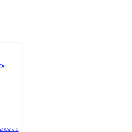
 Он
залась о