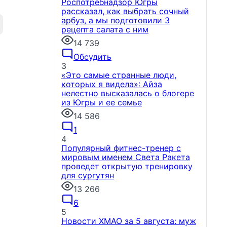
Роспотребнадзор Югры
рассказал, как выбрать сочный
арбуз, а мы подготовили 3
рецепта салата с ним
14 739
Обсудить
3
«Это самые странные люди,
которых я видела»: Айза
нелестно высказалась о блогере
из Югры и ее семье
14 586
1
4
Популярный фитнес-тренер с
мировым именем Света Ракета
проведет открытую тренировку
для сургутян
13 266
6
5
Новости ХМАО за 5 августа: муж