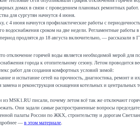
кие тепловые сети опубликовали график отключения горячей во
рных домах в связи с проведением плановых ремонтных работ.
тва для сургутян начнутся 4 июня.
у, с 4 июня начнутся профилактические работы с периодичност
го водоснабжения сроком на две недели. Регламентные работы в
ериод продлятся до 18 августа включительно, — рассказали в Г
что отключение горячей воды является необходимой мерой для п
снабжения города к отопительному сезону. Летом проводится ве
екс работ для создания комфортных условий зимой:
вание и испытание сетей на прочность, диагностика, ремонт и их
ся замена и реконструкция оснащения котельных и центральных 
и из MSK1.RU писали, почему летом всё так же отключают горя
збежать. Они задали самые распространенные вопросы председат
нной палаты России по ЖКХ, строительству и дорогам Светлан
одробнее —
в этом материале
.