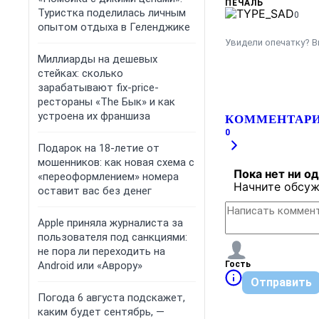
ПЕЧАЛЬ
Туристка поделилась личным
0
опытом отдыха в Геленджике
Увидели опечатку? В
Миллиарды на дешевых
стейках: сколько
зарабатывают fix-price-
рестораны «The Бык» и как
устроена их франшиза
КОММЕНТАР
0
Подарок на 18-летие от
мошенников: как новая схема с
Пока нет ни о
«переоформлением» номера
Начните обсуж
оставит вас без денег
Apple приняла журналиста за
пользователя под санкциями:
не пора ли переходить на
Android или «Аврору»
Гость
Отправить
Погода 6 августа подскажет,
каким будет сентябрь, —