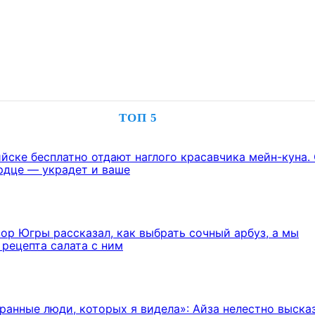
ТОП 5
йске бесплатно отдают наглого красавчика мейн-куна.
рдце — украдет и ваше
ор Югры рассказал, как выбрать сочный арбуз, а мы
 рецепта салата с ним
ранные люди, которых я видела»: Айза нелестно выска