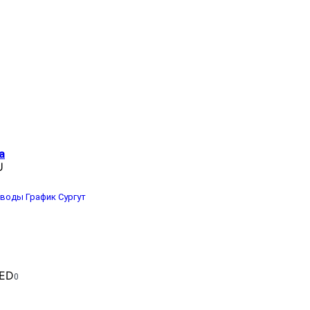
а
U
 воды
График
Сургут
0