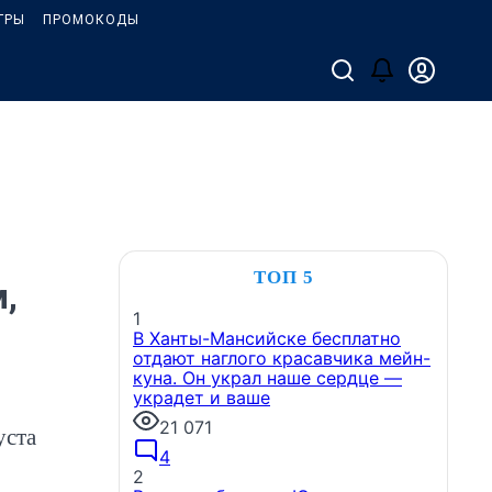
ГРЫ
ПРОМОКОДЫ
ТОП 5
,
1
В Ханты-Мансийске бесплатно
отдают наглого красавчика мейн-
куна. Он украл наше сердце —
украдет и ваше
21 071
уста
4
2