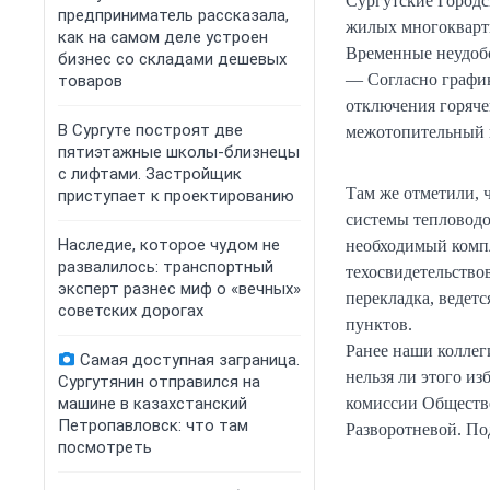
Сургутские Городс
предприниматель рассказала,
жилых многокварти
как на самом деле устроен
Временные неудобс
бизнес со складами дешевых
— Согласно график
товаров
отключения горяче
В Сургуте построят две
межотопительный п
пятиэтажные школы-близнецы
с лифтами. Застройщик
Там же отметили, 
приступает к проектированию
системы тепловодо
Наследие, которое чудом не
необходимый компл
развалилось: транспортный
техосвидетельство
эксперт разнес миф о «вечных»
перекладка, ведет
советских дорогах
пунктов.
Ранее наши коллег
Самая доступная заграница.
нельзя ли этого и
Сургутянин отправился на
машине в казахстанский
комиссии Обществе
Петропавловск: что там
Разворотневой. П
посмотреть