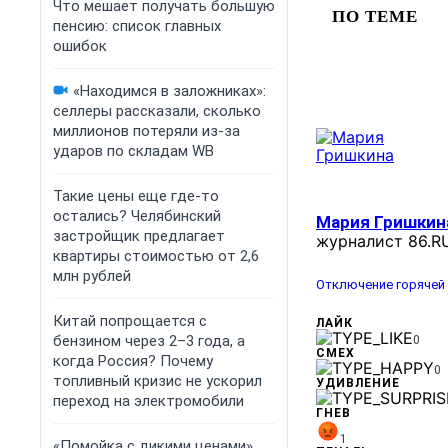
Что мешает получать большую
ПО ТЕМЕ
пенсию: список главных
ошибок
«Находимся в заложниках»:
селлеры рассказали, сколько
миллионов потеряли из-за
ударов по складам WB
Такие цены еще где-то
остались? Челябинский
Мария Гришкин
застройщик предлагает
журналист 86.R
квартиры стоимостью от 2,6
млн рублей
Отключение горячей
Китай попрощается с
ЛАЙК
бензином через 2–3 года, а
0
СМЕХ
когда Россия? Почему
0
топливный кризис не ускорил
УДИВЛЕНИЕ
переход на электромобили
ГНЕВ
1
«Помойка с дикими ценами».