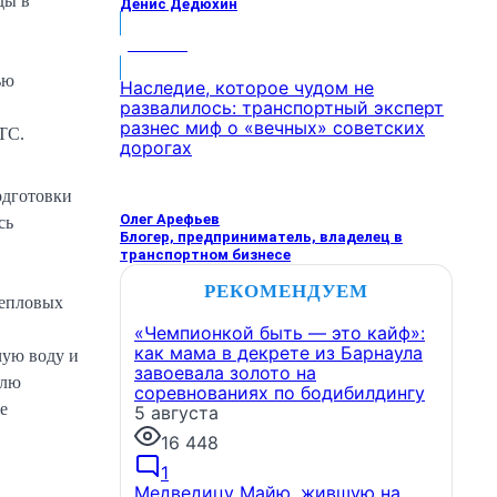
ды в
Денис Дедюхин
МНЕНИЕ
ью
Наследие, которое чудом не
развалилось: транспортный эксперт
разнес миф о «вечных» советских
ТС.
дорогах
одготовки
Олег Арефьев
сь
Блогер, предприниматель, владелец в
транспортном бизнесе
РЕКОМЕНДУЕМ
тепловых
«Чемпионкой быть — это кайф»:
как мама в декрете из Барнаула
чую воду и
завоевала золото на
елю
соревнованиях по бодибилдингу
е
5 августа
16 448
1
Медведицу Майю, жившую на