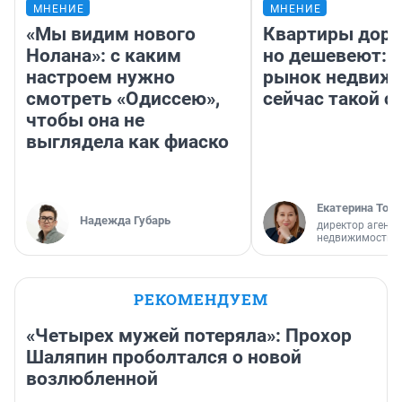
МНЕНИЕ
МНЕНИЕ
«Мы видим нового
Квартиры дор
Нолана»: с каким
но дешевеют: 
настроем нужно
рынок недвиж
смотреть «Одиссею»,
сейчас такой 
чтобы она не
выглядела как фиаско
Екатерина Торо
Надежда Губарь
директор агентс
недвижимости
РЕКОМЕНДУЕМ
«Четырех мужей потеряла»: Прохор
Шаляпин проболтался о новой
возлюбленной