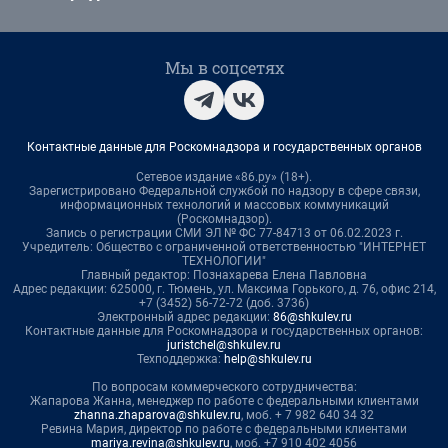
Мы в соцсетях
Контактные данные для Роскомнадзора и государственных органов
Сетевое издание «86.ру» (18+).
Зарегистрировано Федеральной службой по надзору в сфере связи,
информационных технологий и массовых коммуникаций
(Роскомнадзор).
Запись о регистрации СМИ ЭЛ № ФС 77-84713 от 06.02.2023 г.
Учредитель: Общество с ограниченной ответственностью "ИНТЕРНЕТ
ТЕХНОЛОГИИ"
Главный редактор: Познахарева Елена Павловна
Адрес редакции: 625000, г. Тюмень, ул. Максима Горького, д. 76, офис 214,
+7 (3452) 56-72-72 (доб. 3736)
Электронный адрес редакции:
86@shkulev.ru
Контактные данные для Роскомнадзора и государственных органов:
juristchel@shkulev.ru
Техподдержка:
help@shkulev.ru
По вопросам коммерческого сотрудничества:
Жапарова Жанна, менеджер по работе с федеральными клиентами
zhanna.zhaparova@shkulev.ru
, моб. + 7 982 640 34 32
Ревина Мария, директор по работе с федеральными клиентами
mariya.revina@shkulev.ru
, моб. +7 910 402 4056