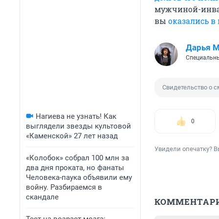
мужчиной-инвал
вы
оказались в
Дарья 
Специальны
Свидетельство о с
Нагиева не узнать! Как
0
выглядели звезды культовой
«Каменской» 27 лет назад
Увидели опечатку? В
«Колобок» собрал 100 млн за
два дня проката, но фанаты
Человека-паука объявили ему
войну. Разбираемся в
скандале
КОММЕНТАР