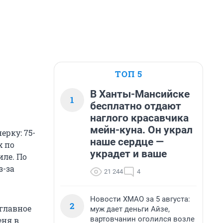
ТОП 5
В Ханты-Мансийске
1
бесплатно отдают
наглого красавчика
мейн-куна. Он украл
рку: 75-
наше сердце —
х по
украдет и ваше
иле. По
з-за
21 244
4
Новости ХМАО за 5 августа:
2
 главное
муж дает деньги Айзе,
вартовчанин оголился возле
еня в