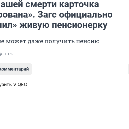
вашей смерти карточка
рована». Загс официально
нил» живую пенсионерку
не может даже получить пенсию
1 159
 комментарий
узить VIQEO