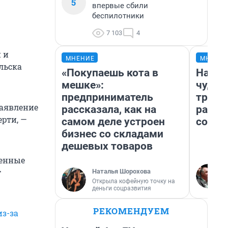
5
впервые сбили
беспилотники
7 103
4
 и
МНЕНИЕ
МНЕНИ
льска
«Покупаешь кота в
Насле
мешке»:
чудом
предприниматель
транс
заявление
рассказала, как на
разне
ерти, —
самом деле устроен
совет
бизнес со складами
дешевых товаров
женные
т
Наталья Шорохова
Открыла кофейную точку на
деньги соцразвития
РЕКОМЕНДУЕМ
из-за