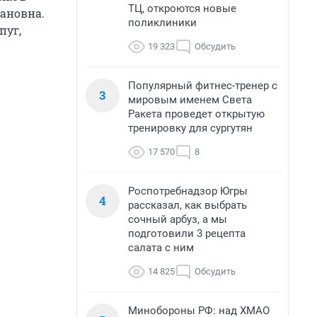
ТЦ, откроются новые
вановна.
поликлиники
пуг,
19 323
Обсудить
Популярный фитнес-тренер с
3
мировым именем Света
Ракета проведет открытую
тренировку для сургутян
17 570
8
Роспотребнадзор Югры
4
рассказал, как выбрать
сочный арбуз, а мы
подготовили 3 рецепта
салата с ним
14 825
Обсудить
Минобороны РФ: над ХМАО