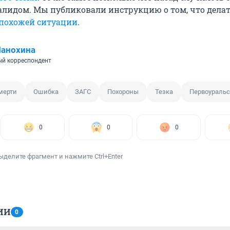
идом. Мы публиковали инструкцию о том, что делать
 похожей ситуации
.
Манохина
й корреспондент
мерти
Ошибка
ЗАГС
Похороны
Тезка
Первоуральс
0
0
0
ыделите фрагмент и нажмите Ctrl+Enter
ИИ
0