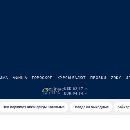
АММА
АФИША
ГОРОСКОП
КУРСЫ ВАЛЮТ
ПРОБКИ
ZODY
И
USD 82,17
СЕЙЧАС
+15°C
EUR 94,84
Чем поражает океанариум Когалыма
Погода на выходные
Байкер