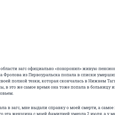
 области загс официально «похоронил» живую пенсионе
а Фролова из Первоуральска попала в списки умерши
своей полной тезки, которая скончалась в Нижнем Таг
, в это же самое время она тоже попала в больницу и
ровьем.
ала в загс, мне выдали справку о моей смерти, а самое
то эта женщина с моей фамилией умерла 2 июля, а у м