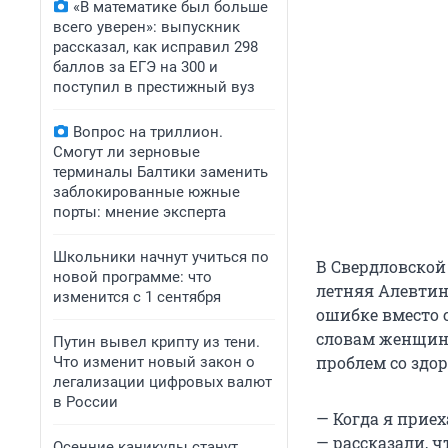
«В математике был больше
всего уверен»: выпускник
рассказал, как исправил 298
баллов за ЕГЭ на 300 и
поступил в престижный вуз
Вопрос на триллион.
Смогут ли зерновые
терминалы Балтики заменить
заблокированные южные
порты: мнение эксперта
Школьники начнут учиться по
В Свердловской
новой программе: что
летняя Алевтин
изменится с 1 сентября
ошибке вместо 
словам женщины
Путин вывел крипту из тени.
проблем со здо
Что изменит новый закон о
легализации цифровых валют
в России
— Когда я приех
— рассказали, ч
Осенние каникулы станут