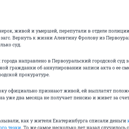
ерок, живой и умершей, перепутали в отделе полиции
 загс. Вернуть к жизни Алевтину Фролову из Первоура
лько суд.
 города направлено в Первоуральский городской суд 
ной гражданки об аннулировании записи акта о ее см
родской прокуратуре.
рку официально признают живой, ей выплатят поло
она уже два месяца не получает пенсию и живет за сче
азывали, как у жителя Екатеринбурга списали деньги
ого тезки
. То же самое несколько лет назад случилось с