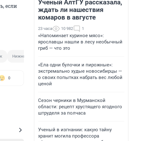
Ученый АлтГУ рассказала,
, если
ждать ли нашествия
комаров в августе
23 часа
10 982
1
«Напоминает куриное мясо»:
ярославцы нашли в лесу необычный
гриб — что это
к
Нижний Тагил
«Ела одни булочки и пирожные»:
экстремально худые новосибирцы —
о своих попытках набрать вес любой
0
ценой
Сезон черники в Мурманской
области: рецепт хрустящего ягодного
штруделя за полчаса
Ученый в изгнании: какую тайну
хранит могила профессора