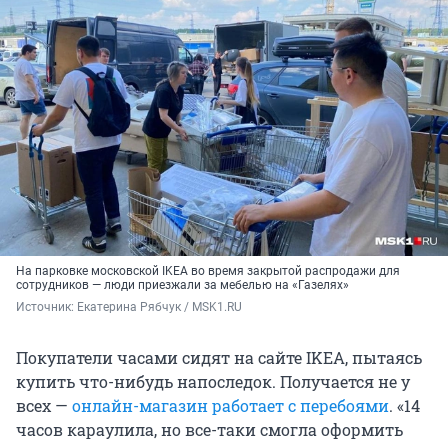
На парковке московской IKEA во время закрытой распродажи для
сотрудников — люди приезжали за мебелью на «Газелях»
Источник: 
Екатерина Рябчук / MSK1.RU
Покупатели часами сидят на сайте IKEA, пытаясь
купить что-нибудь напоследок. Получается не у
всех —
онлайн-магазин работает с перебоями
. «14
часов караулила, но все-таки смогла оформить