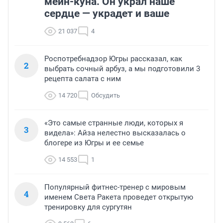
мейн-куна. Он украл наше
сердце — украдет и ваше
21 037
4
Роспотребнадзор Югры рассказал, как
2
выбрать сочный арбуз, а мы подготовили 3
рецепта салата с ним
14 720
Обсудить
«Это самые странные люди, которых я
3
видела»: Айза нелестно высказалась о
блогере из Югры и ее семье
14 553
1
Популярный фитнес-тренер с мировым
4
именем Света Ракета проведет открытую
тренировку для сургутян