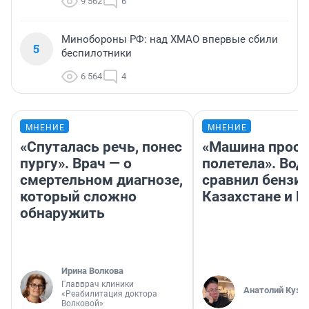
9 562
6
Минобороны РФ: над ХМАО впервые сбили
5
беспилотники
6 564
4
МНЕНИЕ
МНЕНИЕ
«Спуталась речь, понес
«Машина прост
пургу». Врач — о
полетела». Вод
смертельном диагнозе,
сравнил бензин
который сложно
Казахстане и Р
обнаружить
Ирина Волкова
Главврач клиники
Анатолий Кузн
«Реабилитация доктора
Волковой»