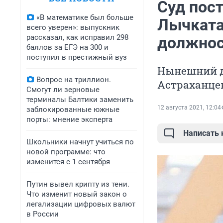
Суд пос
«В математике был больше
Лычкатая
всего уверен»: выпускник
рассказал, как исправил 298
должнос
баллов за ЕГЭ на 300 и
поступил в престижный вуз
Нынешний д
Вопрос на триллион.
Астраханцев
Смогут ли зерновые
терминалы Балтики заменить
12 августа 2021, 12:04
заблокированные южные
порты: мнение эксперта
Написать
Школьники начнут учиться по
новой программе: что
изменится с 1 сентября
Путин вывел крипту из тени.
Что изменит новый закон о
легализации цифровых валют
в России