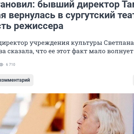
тановил: бывший директор Т
 вернулась в сургутский теа
ть режиссера
иректор учреждения культуры Светлана
а сказала, что ее этот факт мало волнует
6 710
 комментарий