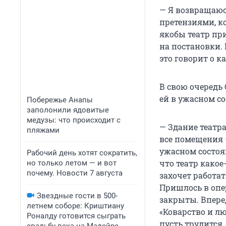
— Я возвращаюсь
претензиями, к
якобы театр при
на постановки. 
это говорит о к
В свою очередь 
ей в ужасном с
Побережье Анапы
заполонили ядовитые
медузы: что происходит с
— Здание театр
пляжами
все помещения 
ужасном состоя
Рабочий день хотят сократить,
что театр како
но только летом — и вот
почему. Новости 7 августа
захочет работа
Пришлось в опе
Звездные гости в 500-
закрыты. Вперед
летнем соборе: Криштиану
«Коварство и л
Роналду готовится сыграть
пусть трудится,