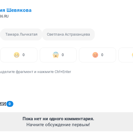
ия Шевякова
86.RU
Тамара Лычкатая
Светлана Астраханцева
0
0
0
ыделите фрагмент и нажмите Ctrl+Enter
ИИ
0
Пока нет ни одного комментария.
Начните обсуждение первым!