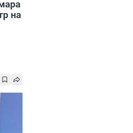
амара
тр на