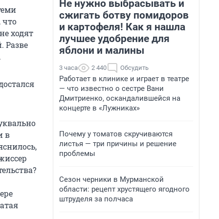
Не нужно выбрасывать и
теми
сжигать ботву помидоров
 что
и картофеля! Как я нашла
не ходят
лучшее удобрение для
. Разве
яблони и малины
.
3 часа
2 440
Обсудить
Работает в клинике и играет в театре
 достался
— что известно о сестре Вани
Дмитриенко, оскандалившейся на
концерте в «Лужниках»
буквально
Почему у томатов скручиваются
и в
листья — три причины и решение
яснилось,
проблемы
ежиссер
тельства?
Сезон черники в Мурманской
области: рецепт хрустящего ягодного
ере
штруделя за полчаса
катая