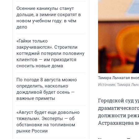
Осенние каникулы станут
дольше, а зимние сократят в
новом учебном году: в чём
дело
«Гайки только
закручиваются». Строители
коттеджей потеряли половину
клиентов — им приходится
сносить новые дома
Тамара Лычкатая вновь
По погоде 8 августа можно
Источник: 
Тамара Лычк
определить, насколько
дождливой будет осень —
важные приметы
Городской суд 
драматического
«Август будет еще довольно
должности режи
тяжелым». Эксперты — об
Астраханцева в
обстановке на топливном
рынке России