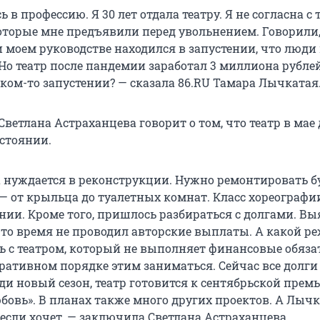
 в профессию. Я 30 лет отдала театру. Я не согласна с 
оторые мне предъявили перед увольнением. Говорили,
 моем руководстве находился в запустении, что люди 
Но театр после пандемии заработал 3 миллиона рублей
аком-то запустении? — сказала 86.RU Тамара Лычкатая
Светлана Астраханцева говорит о том, что театр в мае
остоянии.
а нуждается в реконструкции. Нужно ремонтировать 
— от крыльца до туалетных комнат. Класс хореографи
нии. Кроме того, пришлось разбираться с долгами. Вы
е-то время не проводил авторские выплаты. А какой р
ть с театром, который не выполняет финансовые обяза
ративном порядке этим заниматься. Сейчас все долги
и новый сезон, театр готовится к сентябрьской премь
юбовь». В планах также много других проектов. А Лыч
 если хочет, — заключила Светлана Астраханцева.