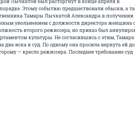
арой Лычкатой был расторгнут в конце апреля в
порядке. Этому событию предшествовали обыски, а т
твенника Тамары Лычкатой Александра в получении 
нным увольнением с должности директора женщина с
олжность второго режиссера, но приказ был аннулиро
таментом культуры. Не согласившись с этим, Тамара
 два иска в суд. По одному она просила вернуть ей д
торому — кресло режиссера. Последнее требование суд