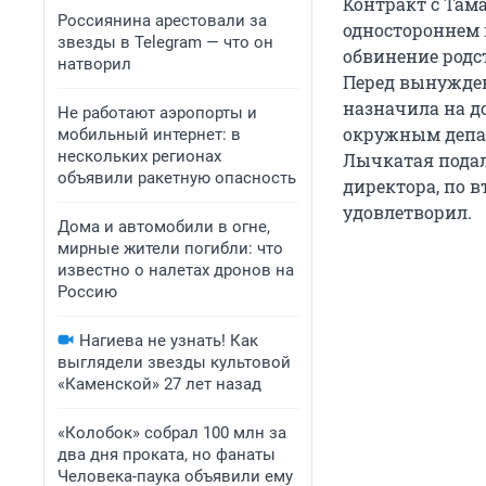
Контракт с Там
Россиянина арестовали за
одностороннем 
звезды в Telegram — что он
обвинение родс
натворил
Перед вынужде
назначила на д
Не работают аэропорты и
окружным депар
мобильный интернет: в
нескольких регионах
Лычкатая подала
объявили ракетную опасность
директора, по в
удовлетворил.
Дома и автомобили в огне,
мирные жители погибли: что
известно о налетах дронов на
Россию
Нагиева не узнать! Как
выглядели звезды культовой
«Каменской» 27 лет назад
«Колобок» собрал 100 млн за
два дня проката, но фанаты
Человека-паука объявили ему