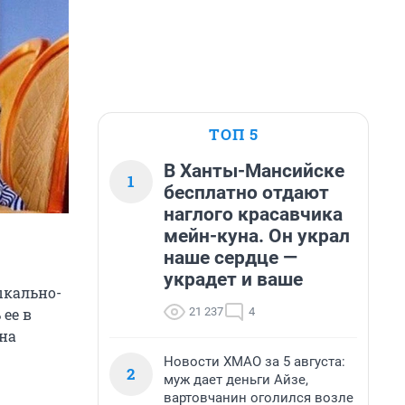
ТОП 5
В Ханты-Мансийске
1
бесплатно отдают
наглого красавчика
мейн-куна. Он украл
наше сердце —
украдет и ваше
ыкально-
21 237
4
ее в
на
Новости ХМАО за 5 августа:
2
муж дает деньги Айзе,
вартовчанин оголился возле