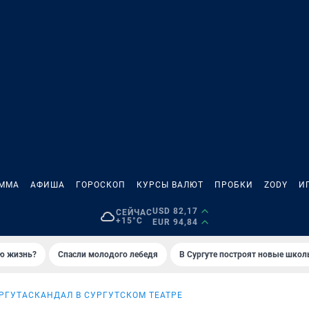
АММА
АФИША
ГОРОСКОП
КУРСЫ ВАЛЮТ
ПРОБКИ
ZODY
И
USD 82,17
СЕЙЧАС
+15°C
EUR 94,84
ую жизнь?
Спасли молодого лебедя
В Сургуте построят новые шко
РГУТА
СКАНДАЛ В СУРГУТСКОМ ТЕАТРЕ