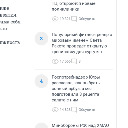
ТЦ, откроются новые
акже
поликлиники
взятки.
19 321
Обсудить
ама себя
ван
Популярный фитнес-тренер с
3
мировым именем Света
олжность
Ракета проведет открытую
тренировку для сургутян
17 566
8
Роспотребнадзор Югры
4
рассказал, как выбрать
сочный арбуз, а мы
подготовили 3 рецепта
салата с ним
14 823
Обсудить
Минобороны РФ: над ХМАО