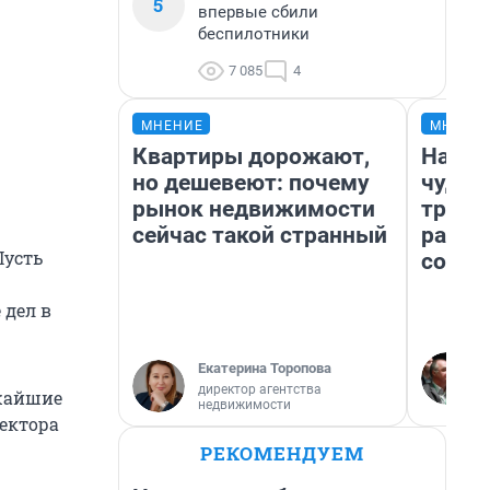
5
впервые сбили
беспилотники
7 085
4
МНЕНИЕ
МНЕНИ
Квартиры дорожают,
Насле
но дешевеют: почему
чудом
рынок недвижимости
транс
сейчас такой странный
разне
Пусть
совет
 дел в
Екатерина Торопова
директор агентства
ижайшие
недвижимости
ректора
РЕКОМЕНДУЕМ