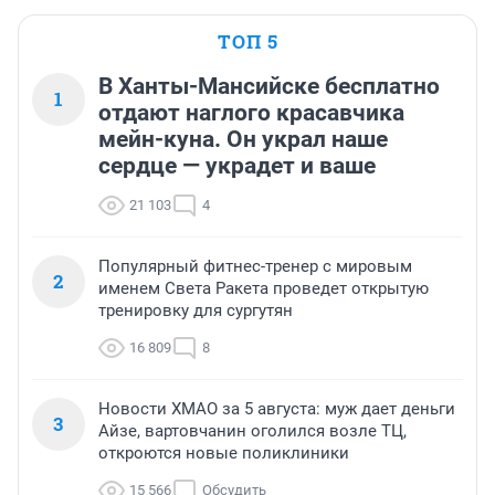
ТОП 5
В Ханты-Мансийске бесплатно
1
отдают наглого красавчика
мейн-куна. Он украл наше
сердце — украдет и ваше
21 103
4
Популярный фитнес-тренер с мировым
2
именем Света Ракета проведет открытую
тренировку для сургутян
16 809
8
Новости ХМАО за 5 августа: муж дает деньги
3
Айзе, вартовчанин оголился возле ТЦ,
откроются новые поликлиники
15 566
Обсудить