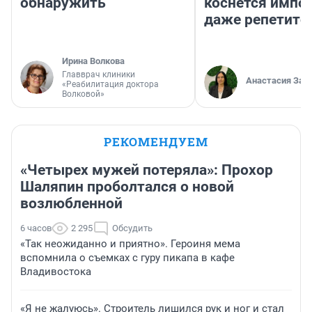
обнаружить
коснется импор
даже репетито
Ирина Волкова
Главврач клиники
Анастасия Зав
«Реабилитация доктора
Волковой»
РЕКОМЕНДУЕМ
«Четырех мужей потеряла»: Прохор
Шаляпин проболтался о новой
возлюбленной
6 часов
2 295
Обсудить
«Так неожиданно и приятно». Героиня мема
вспомнила о съемках с гуру пикапа в кафе
Владивостока
«Я не жалуюсь». Строитель лишился рук и ног и стал