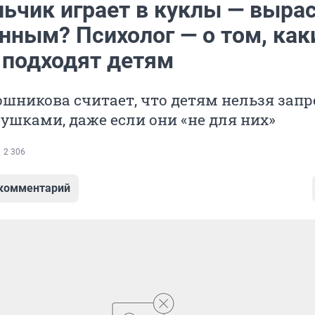
льчик играет в куклы — выра
нным? Психолог — о том, как
 подходят детям
шникова считает, что детям нельзя зап
рушками, даже если они «не для них»
2 306
 комментарий