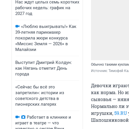
Нас ждут целых семь коротких
рабочих недель: график на
2027 год
«Люблю выигрывать!» Как
39-летняя парикмахер
покорила жюри конкурса
«Миссис Земля — 2026» в
Малайзии
Выступит Дмитрий Колдун:
Обычно такими куклам
как Нягань отметит День
Источник: 
Тимофей Ка
города
Девочки играют
«Сейчас бы всё это
как норма. Но 
запретили»: истории из
советского детства в
сыновья — няня
пионерских лагерях
Нормально ли эт
игрушки,
59.RU
Работает в клинике и
Шапошниковой
играет в театре — что
известно о сестре Вани