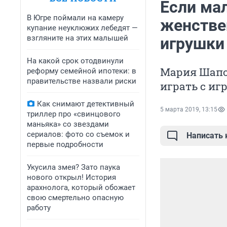
Если ма
В Югре поймали на камеру
женстве
купание неуклюжих лебедят —
взгляните на этих малышей
игрушки
На какой срок отодвинули
Мария Шапо
реформу семейной ипотеки: в
правительстве назвали риски
играть с иг
Как снимают детективный
5 марта 2019, 13:15
триллер про «свинцового
маньяка» со звездами
сериалов: фото со съемок и
Написать
первые подробности
Укусила змея? Зато паука
нового открыл! История
арахнолога, который обожает
свою смертельно опасную
работу