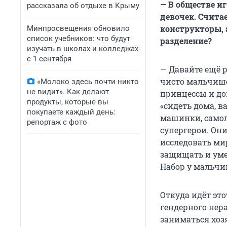
— В обществе и
рассказала об отдыхе в Крыму
девочек. Счита
конструкторы, 
Минпросвещения обновило
список учебников: что будут
разделение?
изучать в школах и колледжах
с 1 сентября
— Давайте ещё 
чисто мальчише
«Молоко здесь почти никто
не видит». Как делают
принцессы и до
продукты, которые вы
«сидеть дома, 
покупаете каждый день:
машинки, самол
репортаж с фото
супергерои. Он
исследовать ми
защищать и уме
Набор у мальчик
Откуда идёт это
гендерного нер
заниматься хоз