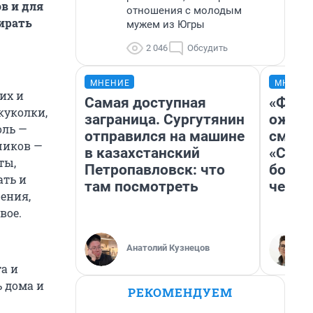
в и для
отношения с молодым
ирать
мужем из Югры
2 046
Обсудить
МНЕНИЕ
МНЕНИ
их и
Самая доступная
«Фина
куколки,
заграница. Сургутянин
ожида
оль —
отправился на машине
смотр
чиков —
в казахстанский
«Стар
ты,
Петропавловск: что
больш
ать и
там посмотреть
честн
ения,
вое.
Анатолий Кузнецов
та и
 дома и
РЕКОМЕНДУЕМ