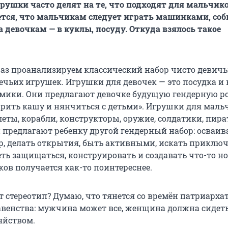
грушки часто делят на те, что подходят для мальчико
ется, что мальчикам следует играть машинками, соб
а девочкам — в куклы, посуду. Откуда взялось такое
раз проанализируем классический набор чисто девичь
чьих игрушек. Игрушки для девочек — это посудка и 
мики. Они предлагают девочке будущую гендерную р
варить кашу и нянчиться с детьми». Игрушки для маль
еты, корабли, конструкторы, оружие, солдатики, пира
и предлагают ребенку другой гендерный набор: осваив
р, делать открытия, быть активными, искать приключ
ть защищаться, конструировать и создавать что-то но
ов получается как-то поинтереснее.
т стереотип? Думаю, что тянется со времён патриарха
авенства: мужчина может все, женщина должна сидеть
яйством.