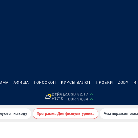
АММА
АФИША
ГОРОСКОП
КУРСЫ ВАЛЮТ
ПРОБКИ
ZODY
И
USD 82,17
СЕЙЧАС
+17°C
EUR 94,84
луются на воду
Программа Дня физкультурника
Чем поражает оке