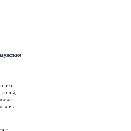
 мужские
через
 ролей,
 носят
рослые
я с