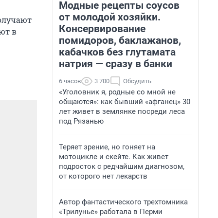
Модные рецепты соусов
от молодой хозяйки.
получают
Консервирование
ют в
помидоров, баклажанов,
кабачков без глутамата
натрия — сразу в банки
6 часов
3 700
Обсудить
«Уголовник я, родные со мной не
общаются»: как бывший «афганец» 30
лет живет в землянке посреди леса
под Рязанью
Теряет зрение, но гоняет на
мотоцикле и скейте. Как живет
подросток с редчайшим диагнозом,
от которого нет лекарств
Автор фантастического трехтомника
«Трилунье» работала в Перми