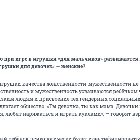
то при игре в игрушки «для мальчиков» развиваются
«игрушки для девочек» — женские?
 игрушки качества женственности-мужественности не
ственность и мужественность усваиваются ребёнком 
зким людям и присвоение тех гендерных социальных
длагает общество. «Ты девочка, ты как мама. Девочки
я, любят наряжаться и играть куклами», — говорят вз
ый ребёнок психологически будет идентифицироватьс