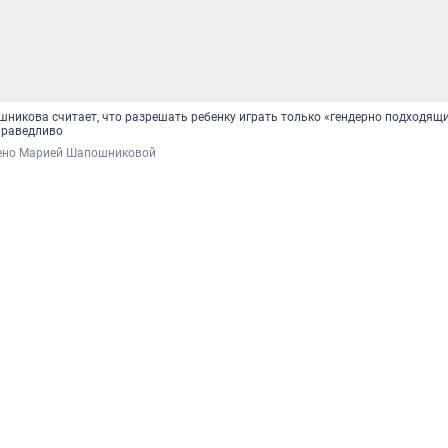
никова считает, что разрешать ребенку играть только «гендерно подходящ
праведливо
ено Марией Шапошниковой