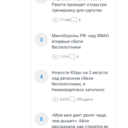
Ракета проведет открытую
тренировку для сургутян
17 646
8
Минобороны РФ: над ХМАО
3
впервые сбили
беспилотники
7 319
4
Новости Югры на 3 августа:
4
над регионом сбили
беспилотники, а
Нижневартовск затопило
4 670
Обсудить
«Муж мне дает денег чаще,
5
чем дышит»: Айза
рассказала, как строятся ее