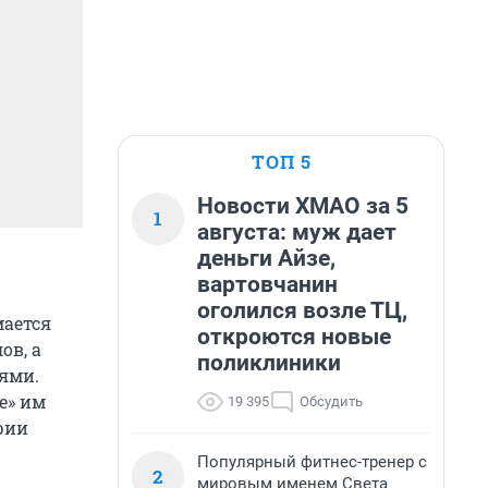
ТОП 5
Новости ХМАО за 5
1
августа: муж дает
деньги Айзе,
вартовчанин
оголился возле ТЦ,
мается
откроются новые
ов, а
поликлиники
ями.
е» им
19 395
Обсудить
рии
Популярный фитнес-тренер с
2
мировым именем Света