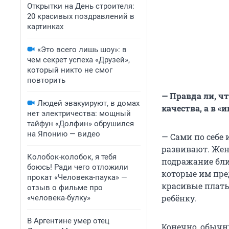
Открытки на День строителя:
20 красивых поздравлений в
картинках
«Это всего лишь шоу»: в
чем секрет успеха «Друзей»,
который никто не смог
повторить
— Правда ли, ч
Людей эвакуируют, в домах
качества, а в 
нет электричества: мощный
тайфун «Долфин» обрушился
на Японию — видео
— Сами по себе
развивают. Жен
Колобок-колобок, я тебя
подражание бли
боюсь! Ради чего отложили
которые им пре
прокат «Человека-паука» —
красивые плать
отзыв о фильме про
ребёнку.
«человека-булку»
В Аргентине умер отец
Конечно, обычн