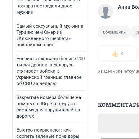
пожара пострадали двое
Анна Во
мужчин
Самый сексуальный мужчина
Турции: чем Омер из
Боярышник
С
«Клюквенного щербета»
покорил женщин
0
Россию атаковали больше 200
тысяч дронов, а Беларусь
стягивает войска к
Увидели опечатку? В
украинской границе: главное
об СВО за неделю
Закрытые номера больше не
помогут: в Югре тестируют
КОММЕНТАР
систему для нарушителей на
дорогах
Быстро покраснеют: как
соспеть зеленые помидоры