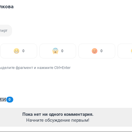
лкова
пирт
0
0
0
ыделите фрагмент и нажмите Ctrl+Enter
ИИ
0
Пока нет ни одного комментария.
Начните обсуждение первым!