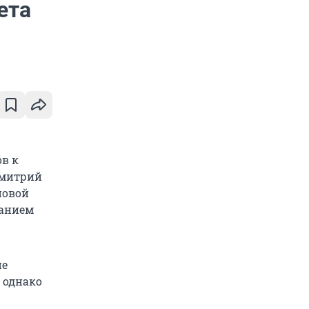
ета
в к
Дмитрий
повой
жанием
ие
 однако