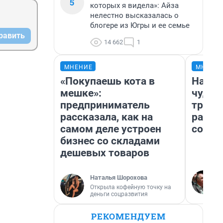
5
которых я видела»: Айза
нелестно высказалась о
блогере из Югры и ее семье
равить
14 662
1
МНЕНИЕ
МНЕНИ
«Покупаешь кота в
Насле
мешке»:
чудом
предприниматель
транс
рассказала, как на
разне
самом деле устроен
совет
бизнес со складами
дешевых товаров
Наталья Шорохова
Открыла кофейную точку на
деньги соцразвития
РЕКОМЕНДУЕМ