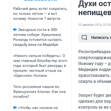
Духи ост
Рабочий день хотят сократить,
непищев
но только летом — и вот
почему. Новости 7 августа
23 декабря 2016, 22:32
Звездные гости в 500-
летнем соборе: Криштиану
Написать
Роналду готовится сыграть
свадьбу века на Мадейре
Роспотребнадзо
«Никого нельзя победить». О
спиртосодержащ
чем главный блокбастер этого
Новому году – 
года, который бьет рекорды в
Медведев подде
прокате: честный отзыв на
приостановить 
«Одиссею» Нолана
спирта в объеме
Тело россиянки нашли во
Французских Альпах. Как она
Запрет будет де
погибла?
сделано для па
контроль за их 
«Чтобы нас носили на