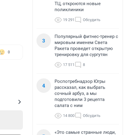
ТЦ, откроются новые
поликлиники
19 291
Обсудить
Популярный фитнес-тренер с
3
мировым именем Света
Ракета проведет открытую
0
тренировку для сургутян
17 511
8
Роспотребнадзор Югры
4
рассказал, как выбрать
сочный арбуз, а мы
подготовили 3 рецепта
салата с ним
14 800
Обсудить
«Это самые странные люди,