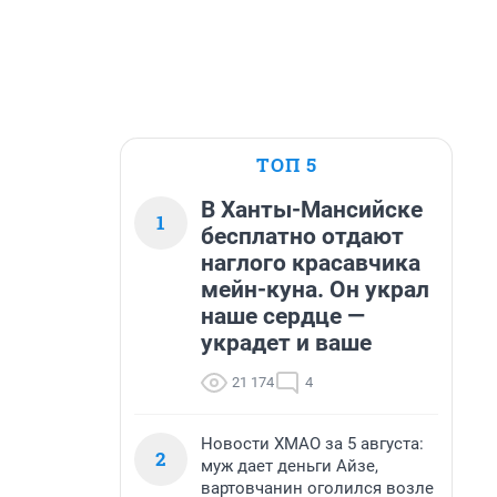
ТОП 5
В Ханты-Мансийске
1
бесплатно отдают
наглого красавчика
мейн-куна. Он украл
наше сердце —
украдет и ваше
21 174
4
Новости ХМАО за 5 августа:
2
муж дает деньги Айзе,
вартовчанин оголился возле