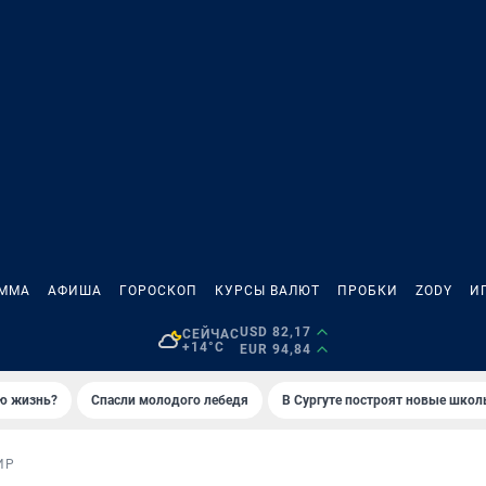
АММА
АФИША
ГОРОСКОП
КУРСЫ ВАЛЮТ
ПРОБКИ
ZODY
И
USD 82,17
СЕЙЧАС
+14°C
EUR 94,84
ую жизнь?
Спасли молодого лебедя
В Сургуте построят новые шко
ИР