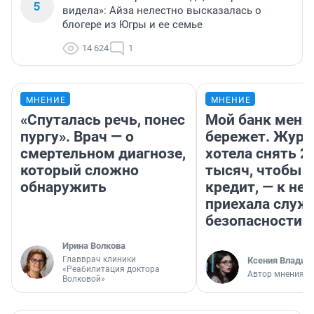
5
видела»: Айза нелестно высказалась о
блогере из Югры и ее семье
14 624
1
МНЕНИЕ
МНЕНИЕ
«Спуталась речь, понес
Мой банк меня
пургу». Врач — о
бережет. Журн
смертельном диагнозе,
хотела снять 2
который сложно
тысяч, чтобы п
обнаружить
кредит, — к не
приехала служ
безопасности
Ирина Волкова
Главврач клиники
Ксения Владим
«Реабилитация доктора
Автор мнения
Волковой»