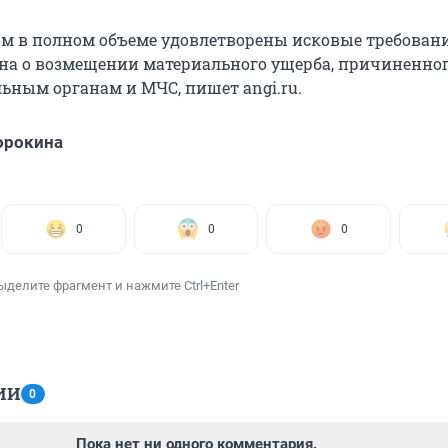
дом в полном объеме удовлетворены исковые требован
на о возмещении материального ущерба, причиненно
ьным органам и МЧС, пишет angi.ru.
орокина
0
0
0
ыделите фрагмент и нажмите Ctrl+Enter
ИИ
0
Пока нет ни одного комментария.