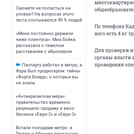
многоквартирн
Сможете не попасться на
общеобразоват
уловки? На вопросах этого
теста спотыкаются 90 % людей
По телефону Кад
него есть 4 кг т
«Меня постоянно держали
ниже плинтуса»: Миа Бойка
рассказала о тяжелом
Для проверки 
расставании с абьюзером
органы власти 
проведения оп
Паспарту работал в метро, а
Фура был продюсером: тайны
«Форта Боярд», о которых вы
не знали
«Антикризисная мера»:
правительство временно
разрешило продажу и ввоз
бензина «Евро-2» и «Евро-3»
Встали поездами метро: в
Грузии и Абхазии произошел