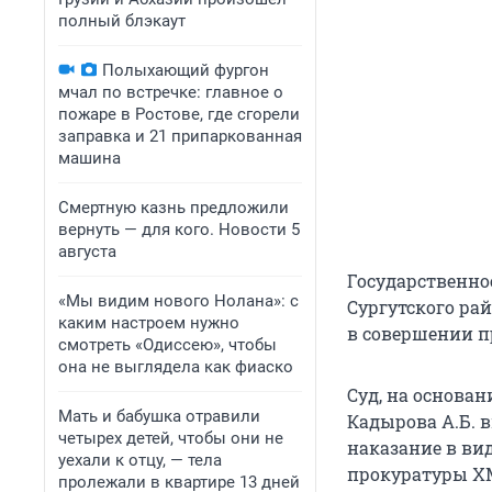
полный блэкаут
Полыхающий фургон
мчал по встречке: главное о
пожаре в Ростове, где сгорели
заправка и 21 припаркованная
машина
Смертную казнь предложили
вернуть — для кого. Новости 5
августа
Государственно
«Мы видим нового Нолана»: с
Сургутского ра
каким настроем нужно
в совершении п
смотреть «Одиссею», чтобы
она не выглядела как фиаско
Суд, на основан
Мать и бабушка отравили
Кадырова А.Б. 
четырех детей, чтобы они не
наказание в вид
уехали к отцу, — тела
прокуратуры Х
пролежали в квартире 13 дней