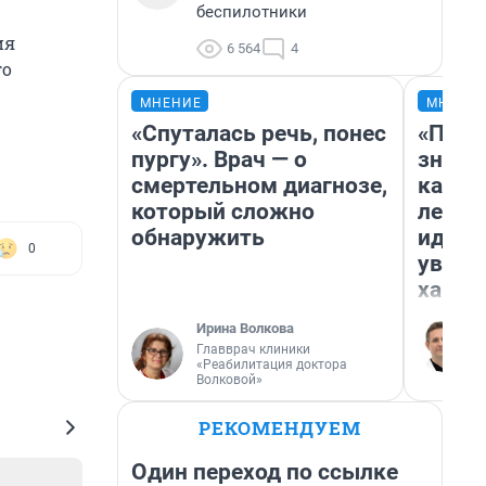
беспилотники
ия
6 564
4
го
МНЕНИЕ
МНЕНИ
«Спуталась речь, понес
«Пост
пургу». Врач — о
значит
смертельном диагнозе,
карди
который сложно
летни
обнаружить
идею 
0
уволь
хамст
Ирина Волкова
Главврач клиники
«Реабилитация доктора
Волковой»
РЕКОМЕНДУЕМ
Один переход по ссылке