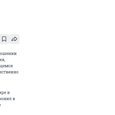
ношении
ия,
ящемся
ественно
ире в
вонил в
е