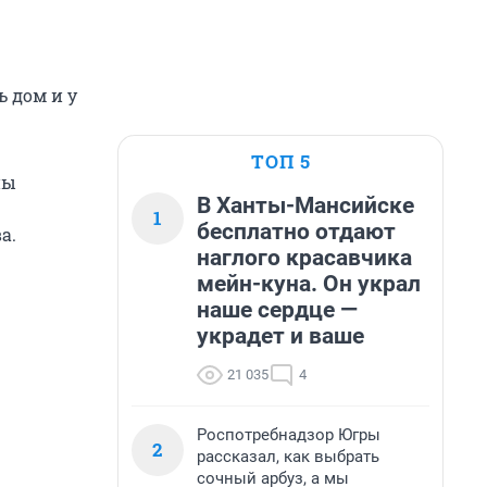
ь дом и у
ТОП 5
ны
В Ханты-Мансийске
1
бесплатно отдают
а.
наглого красавчика
мейн-куна. Он украл
наше сердце —
украдет и ваше
21 035
4
Роспотребнадзор Югры
2
рассказал, как выбрать
сочный арбуз, а мы