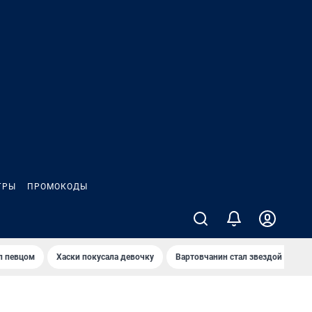
ГРЫ
ПРОМОКОДЫ
л певцом
Хаски покусала девочку
Вартовчанин стал звездой кибер