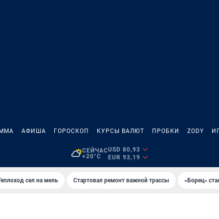
АММА
АФИША
ГОРОСКОП
КУРСЫ ВАЛЮТ
ПРОБКИ
ZODY
И
USD 80,93
СЕЙЧАС
+20°C
EUR 93,19
Теплоход сел на мель
Стартовал ремонт важной трассы
«Борец» ста