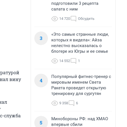
подготовили 3 рецепта
салата с ним
14 720
Обсудить
«Это самые странные люди,
3
которых я видела»: Айза
нелестно высказалась о
блогере из Югры и ее семье
14 552
1
уратурой
Популярный фитнес-тренер с
знал вину
4
мировым именем Света
Ракета проведет открытую
тренировку для сургутян
нал
9 358
6
у
сс-служба
Минобороны РФ: над ХМАО
5
впервые сбили