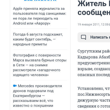
Житель 
Apple приняла журналиста за
сообщен
пользователя под санкциями:
не пора ли переходить на
Android или «Аврору»
19 января 2011, 12:08
Погода 6 августа подскажет,
Написать
каким будет сентябрь, —
народные приметы
Сургутским ра
Фотография с поверхности
Кадырова Абазб
Марса вызвала бурные споры
предусмотренно
в Сети — на снимке
взрыве, создаю
рассмотрели «загадочного
опасных послед
ходящего человека»
Mercedes производителя
Установлено, чт
дронов подорвали под
пос.Нижнесорты
Екатеринбургом —
дежурную част
рассказываем всё, что
известно о покушении
сведения о гот