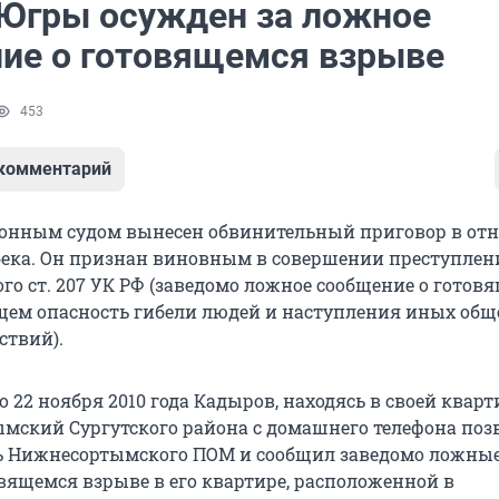
Югры осужден за ложное
ие о готовящемся взрыве
453
 комментарий
йонным судом вынесен обвинительный приговор в от
ека. Он признан виновным в совершении преступлен
го ст. 207 УК РФ (заведомо ложное сообщение о готов
щем опасность гибели людей и наступления иных общ
ствий).
о 22 ноября 2010 года Кадыров, находясь в своей кварт
мский Сургутского района с домашнего телефона поз
ь Нижнесортымского ПОМ и сообщил заведомо ложны
овящемся взрыве в его квартире, расположенной в