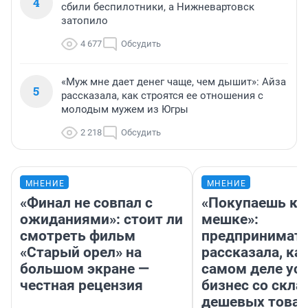
4
сбили беспилотники, а Нижневартовск
затопило
4 677
Обсудить
«Муж мне дает денег чаще, чем дышит»: Айза
5
рассказала, как строятся ее отношения с
молодым мужем из Югры
2 218
Обсудить
МНЕНИЕ
МНЕНИЕ
«Финал не совпал с
«Покупаешь ко
ожиданиями»: стоит ли
мешке»:
смотреть фильм
предпринимат
«Старый орел» на
рассказала, как
большом экране —
самом деле ус
честная рецензия
бизнес со скл
дешевых това