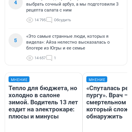
4
выбрать сочный арбуз, а мы подготовили 3
рецепта салата с ним
14 795
Обсудить
«Это самые странные люди, которых я
5
видела»: Айза нелестно высказалась о
блогере из Югры и ее семье
14 657
1
МНЕНИЕ
МНЕНИЕ
Тепло для бюджета, но
«Спуталась реч
холодно в салоне
пургу». Врач — 
зимой. Водитель 13 лет
смертельном д
ездит на электрокаре:
который слож
плюсы и минусы
обнаружить