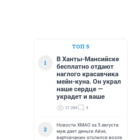
ТОП 5
В Ханты-Мансийске
1
бесплатно отдают
наглого красавчика
мейн-куна. Он украл
наше сердце —
украдет и ваше
21 284
4
Новости ХМАО за 5 августа:
2
муж дает деньги Айзе,
вартовчанин оголился возле