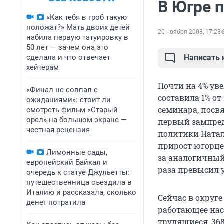
В Югре 
«Как тебя в гроб такую
положат?» Мать двоих детей
20 ноября 2008, 17:23
набила первую татуировку в
50 лет — зачем она это
сделала и что отвечает
Написать
хейтерам
Почти на 4% ув
«Финал не совпал с
составила 1% от
ожиданиями»: стоит ли
семинара, посв
смотреть фильм «Старый
орел» на большом экране —
первый зампред
честная рецензия
политики Натал
прирост югорцев
Лимонные сады,
за аналогичный
европейский Байкал и
раза превысил 
очередь к статуе Джульетты:
путешественница съездила в
Италию и рассказала, сколько
Сейчас в округе
денег потратила
работающее нас
трудящиеся, 368