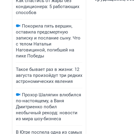
Как спастись от жары без
кондиционера: 5 работающих
способов
Покорила пять вершин,
оставила предсмертную
записку и послание сыну. Что
с телом Натальи
Наговициной, погибшей на
пике Победы
Такое бывает раз в жизни: 12
августа произойдут три редких
астрономических явления
Прохор Шаляпин влюбился
по-настоящему, а Ваня
Дмитриенко побил
необычный рекорд: новости
из мира шоу-бизнеса
В Югре поспела одна из самых