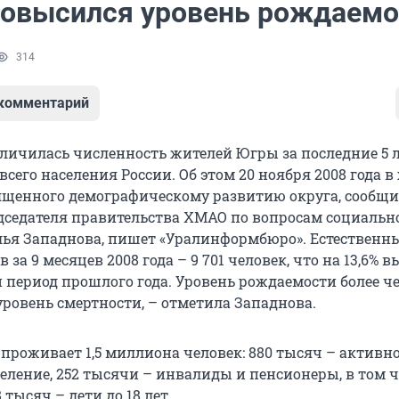
повысился уровень рождаемо
314
 комментарий
еличилась численность жителей Югры за последние 5 л
 всего населения России. Об этом 20 ноября 2008 года в 
ященного демографическому развитию округа, сообщ
седателя правительства ХМАО по вопросам социальн
ья Западнова, пишет «Уралинформбюро». Естественн
 за 9 месяцев 2008 года – 9 701 человек, что на 13,6% 
 период прошлого года. Уровень рождаемости более че
уровень смертности, – отметила Западнова.
 проживает 1,5 миллиона человек: 880 тысяч – активн
еление, 252 тысячи – инвалиды и пенсионеры, в том ч
 тысяч – дети до 18 лет.