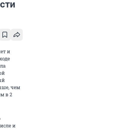
сти
ет и
ходе
ила
ой
ый
выше, чем
м в 2
о
исле и