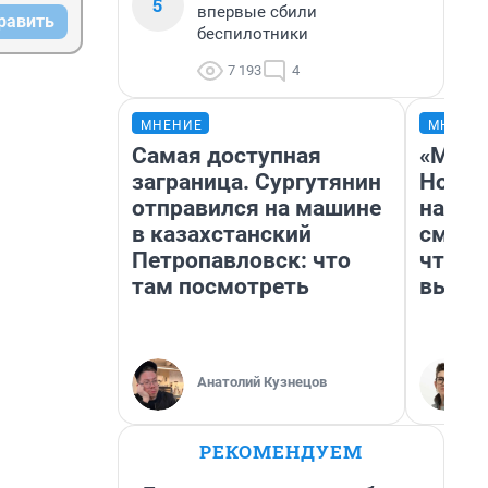
5
впервые сбили
равить
беспилотники
7 193
4
МНЕНИЕ
МНЕНИ
Самая доступная
«Мы в
заграница. Сургутянин
Нолан
отправился на машине
настр
в казахстанский
смотр
Петропавловск: что
чтобы
там посмотреть
выгля
Анатолий Кузнецов
РЕКОМЕНДУЕМ