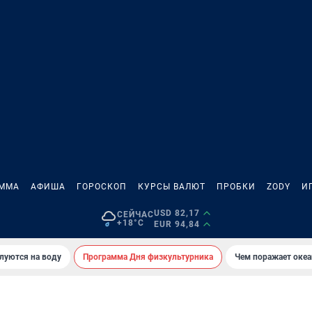
АММА
АФИША
ГОРОСКОП
КУРСЫ ВАЛЮТ
ПРОБКИ
ZODY
И
USD 82,17
СЕЙЧАС
+18°C
EUR 94,84
луются на воду
Программа Дня физкультурника
Чем поражает оке