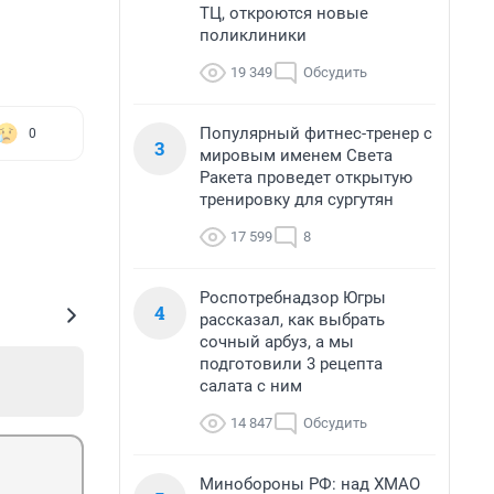
ТЦ, откроются новые
поликлиники
19 349
Обсудить
Популярный фитнес-тренер с
0
3
мировым именем Света
Ракета проведет открытую
тренировку для сургутян
17 599
8
Роспотребнадзор Югры
4
рассказал, как выбрать
сочный арбуз, а мы
подготовили 3 рецепта
салата с ним
14 847
Обсудить
Минобороны РФ: над ХМАО