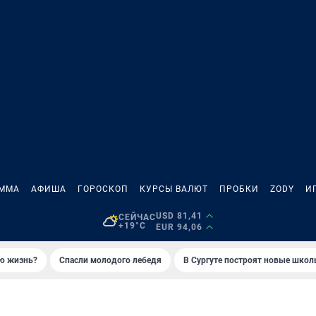
АММА
АФИША
ГОРОСКОП
КУРСЫ ВАЛЮТ
ПРОБКИ
ZODY
И
USD 81,41
СЕЙЧАС
+19°C
EUR 94,06
ую жизнь?
Спасли молодого лебедя
В Сургуте построят новые шко