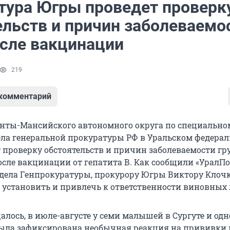
тура Югры проведет проверк
ельств и причин заболеваемо
осле вакцинации
219
 комментарий
нты-Мансийского автономного округа по специально
ла генеральной прокуратуры РФ в Уральском федера
т проверку обстоятельств и причин заболеваемости г
осле вакцинации от гепатита В. Как сообщили «УралПо
тдела Генпрокуратуры, прокурору Югры Виктору Клоч
 установить и привлечь к ответственности виновных 
алось, в июле-августе у семи малышей в Сургуте и одно
ыла зафиксирована необычная реакция на прививки