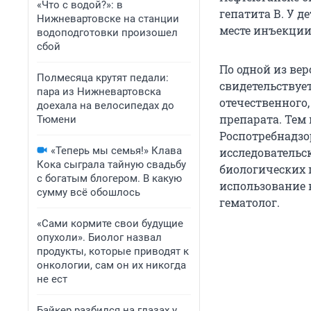
«Что с водой?»: в
гепатита В. У 
Нижневартовске на станции
месте инъекции,
водоподготовки произошел
сбой
По одной из вер
Полмесяца крутят педали:
свидетельствуе
пара из Нижневартовска
отечественного,
доехала на велосипедах до
препарата. Тем 
Тюмени
Роспотребнадзо
«Теперь мы семья!» Клава
исследовательс
Кока сыграла тайную свадьбу
биологических 
с богатым блогером. В какую
использование 
сумму всё обошлось
гематолог.
«Сами кормите свои будущие
опухоли». Биолог назвал
продукты, которые приводят к
онкологии, сам он их никогда
не ест
Байкер разбился на глазах у