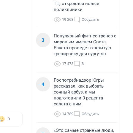
ТЦ, откроются новые
поликлиники
19 268
Обсудить
Популярный фитнес-тренер с
3
мировым именем Света
Ракета проведет открытую
тренировку для сургутян
17 473
8
Роспотребнадзор Югры
4
рассказал, как выбрать
сочный арбуз, а мы
подготовили 3 рецепта
салата с ним
14 789
Обсудить
0
«Это самые странные люди,