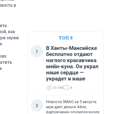
ивость в
ента
ой, как
ТОП 5
три серии
е
В Ханты-Мансийске
1
бесплатно отдают
ких
наглого красавчика
ратить
мейн-куна. Он украл
ь
наше сердце —
украдет и ваше
21 154
4
Новости ХМАО за 5 августа:
2
муж дает деньги Айзе,
вартовчанин оголился возле