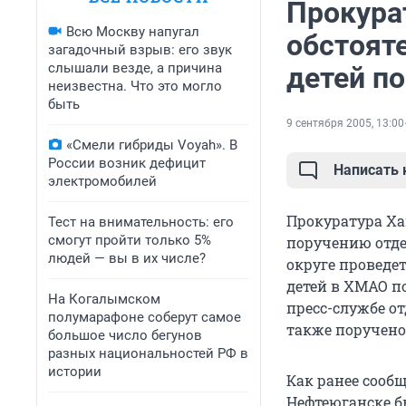
Прокура
Всю Москву напугал
обстоят
загадочный взрыв: его звук
слышали везде, а причина
детей п
неизвестна. Что это могло
быть
9 сентября 2005, 13:00
«Смели гибриды Voyah». В
России возник дефицит
Написать
электромобилей
Прокуратура Ха
Тест на внимательность: его
смогут пройти только 5%
поручению отде
людей — вы в их числе?
округе проведе
детей в ХМАО п
На Когалымском
пресс-службе о
полумарафоне соберут самое
также поручено
большое число бегунов
разных национальностей РФ в
истории
Как ранее сообщ
Нефтеюганске б