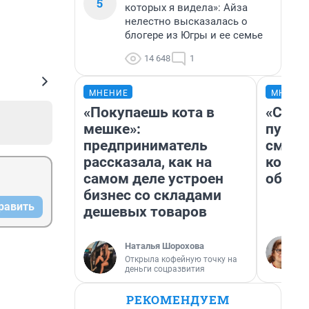
5
которых я видела»: Айза
нелестно высказалась о
блогере из Югры и ее семье
14 648
1
МНЕНИЕ
МНЕНИ
«Покупаешь кота в
«Спут
мешке»:
пургу»
предприниматель
смерт
рассказала, как на
котор
самом деле устроен
обнар
бизнес со складами
равить
дешевых товаров
Наталья Шорохова
Открыла кофейную точку на
деньги соцразвития
РЕКОМЕНДУЕМ