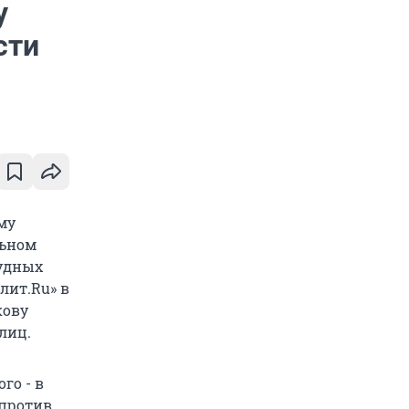
у
сти
му
льном
рудных
лит.Ru» в
кову
лиц.
го - в
 против